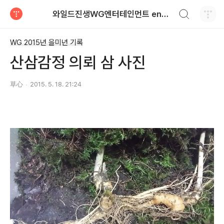
검색하기
와일드진생WG엔터테인먼트 entertainment
티스토리
WG 2015년 을미년 기록
산삼감정 의뢰 삼 사진
草心
2015. 5. 18. 21:24