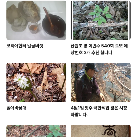
코리아헌터 말굽버섯
산원초 방 이번주 540회 로또 예
상번호 3개 추천 합니다
홀아비꽃대
4월1일 첫주 극한직업 많은 시청
바랍니다.