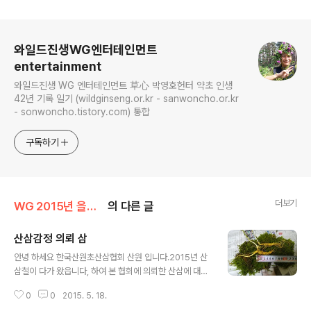
로그 정보
와일드진생WG엔터테인먼트
entertainment
와일드진생 WG 엔터테인먼트 草心 박영호헌터 약초 인생
42년 기록 일기 (wildginseng.or.kr - sanwoncho.or.kr
- sonwoncho.tistory.com) 통합
구독하기
더보기
WG 2015년 을미년 기록
의 다른 글
산삼감정 의뢰 삼
글 내용
안녕 하세요 한국산원초산삼협회 산원 입니다.2015년 산
삼철이 다가 왔읍니다, 하여 본 협회에 의뢰한 산삼에 대한
글입니다,산삼에 대한 부분은 오랜 세월 동안 한국의 본초
0
0
2015. 5. 18.
로써 모든 약초 중에 최고의 선약으로 알려 져 있읍니다, 또