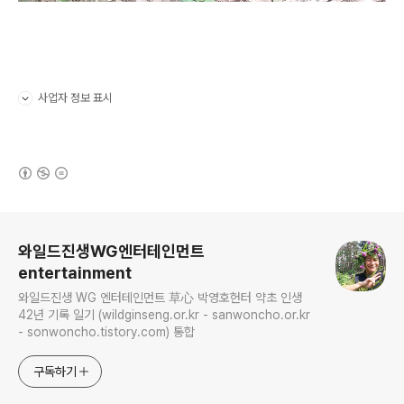
사업자 정보 표시
펼치기/접기
(새창열림)
로그 정보
와일드진생WG엔터테인먼트
entertainment
와일드진생 WG 엔터테인먼트 草心 박영호헌터 약초 인생
42년 기록 일기 (wildginseng.or.kr - sanwoncho.or.kr
- sonwoncho.tistory.com) 통합
구독하기