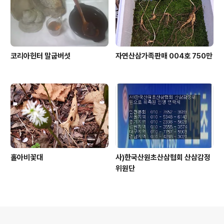
코리아헌터 말굽버섯
자연산삼가족판매 004호 750만
홀아비꽃대
사)한국산원초산삼협회 산삼감정
위원단
의안내