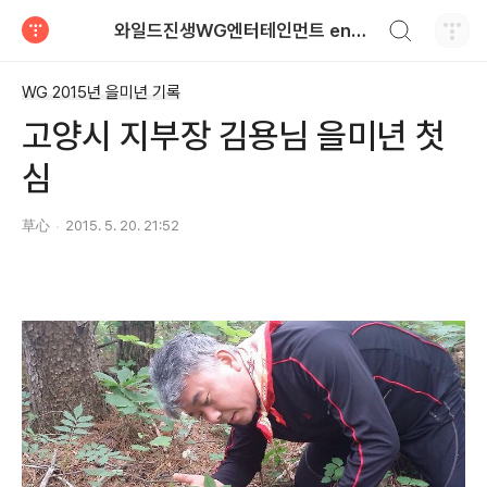
검색하기
와일드진생WG엔터테인먼트 entertainment
티스토리
WG 2015년 을미년 기록
고양시 지부장 김용님 을미년 첫
심
草心
2015. 5. 20. 21:52