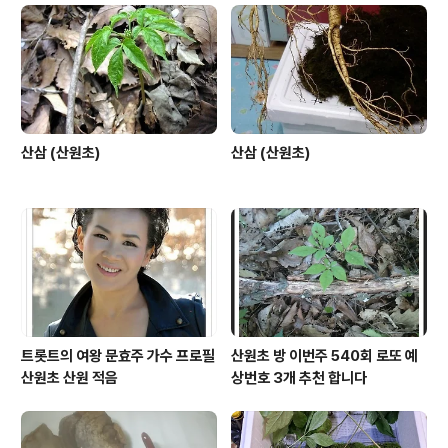
시기 바랍니다. 추가로 사진으로 감정을 의뢰 할시 근접 사
진 노두 부분과 전체 근접사진을 꼭 올려 주시기 바랍니다.
의뢰한 산삼에 대한 부분입니다. 협회 감정 기준에 의거해
봤을..
산삼 (산원초)
산삼 (산원초)
트롯트의 여왕 문효주 가수 프로필
산원초 방 이번주 540회 로또 예
산원초 산원 적음
상번호 3개 추천 합니다