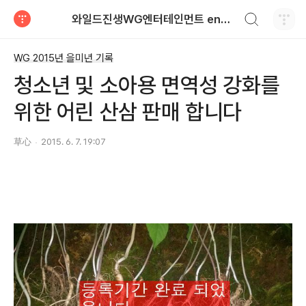
검색하기
와일드진생WG엔터테인먼트 entertainment
티스토리
WG 2015년 을미년 기록
청소년 및 소아용 면역성 강화를
위한 어린 산삼 판매 합니다
草心
2015. 6. 7. 19:07