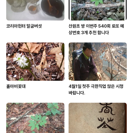
코리아헌터 말굽버섯
산원초 방 이번주 540회 로또 예
상번호 3개 추천 합니다
홀아비꽃대
4월1일 첫주 극한직업 많은 시청
바랍니다.