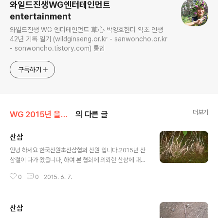
와일드진생WG엔터테인먼트
entertainment
와일드진생 WG 엔터테인먼트 草心 박영호헌터 약초 인생
42년 기록 일기 (wildginseng.or.kr - sanwoncho.or.kr
- sonwoncho.tistory.com) 통합
구독하기
더보기
WG 2015년 을미년 기록
의 다른 글
산삼
글 내용
안녕 하세요 한국산원초산삼협회 산원 입니다.2015년 산
삼철이 다가 왔읍니다, 하여 본 협회에 의뢰한 산삼에 대한
글입니다,산삼에 대한 부분은 오랜 세월 동안 한국의 본초
0
0
2015. 6. 7.
로써 모든 약초 중에 최고의 선약으로 알려 져 있읍니다, 또
한 전통심마니 나 산약초꾼들에게는 아직도 산삼 감정에
대한 부분은 어려운 난제로 알려져 있고, 본인 역시 그렇 합
산삼
니다. 하지만 경험과 협회의 규정상 약간의 미비한 부분이
글 내용