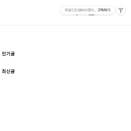
와일드진생WG엔터테인먼트 entertainmen
구독하기
검
메
색
뉴
추
인기글
가
정
최신글
보