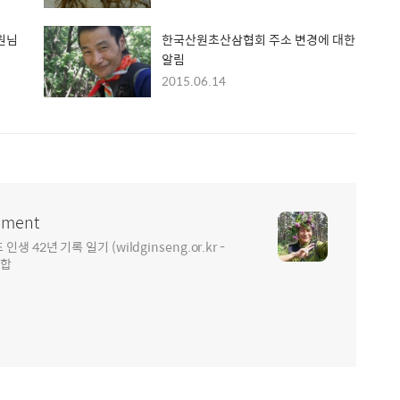
원님
한국산원초산삼협회 주소 변경에 대한
알림
2015.06.14
ment
2년 기록 일기 (wildginseng.or.kr -
통합