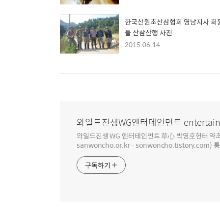
한국산원초산삼협회 영남지사 회
들 산삼산행 사진
2015.06.14
와일드진생WG엔터테인먼트 entertain
와일드진생 WG 엔터테인먼트 草心 박영호헌터 약초 인생 4
sanwoncho.or.kr - sonwoncho.tistory.com) 
구독하기