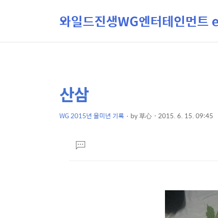
와일드진생WG엔터테인먼트 ent
산삼
상
본
문
세
제
WG 2015년 을미년 기록
by
草心
2015. 6. 15. 09:45
컨
본
목
텐
문
댓
츠
글
달
기