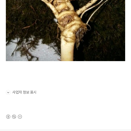
사업자 정보 표시
펼치기/접기
(새창열림)
로그 정보