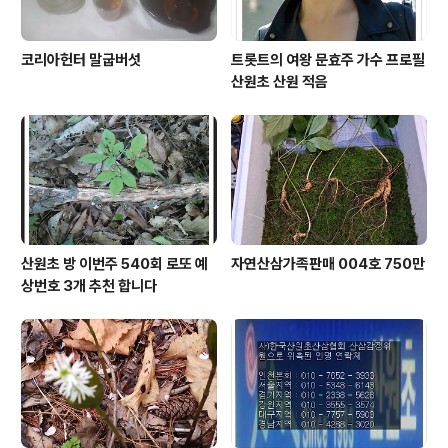
코리아헌터 말굽버섯
트롯트의 여왕 문효주 가수 프로필
산원초 산원 적음
산원초 방 이번주 540회 로또 예
자연산삼가족판매 004호 750만
상번호 3개 추천 합니다