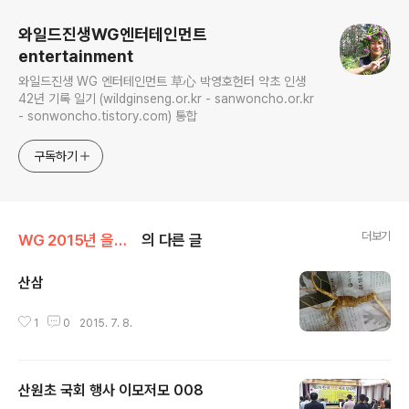
와일드진생WG엔터테인먼트
entertainment
와일드진생 WG 엔터테인먼트 草心 박영호헌터 약초 인생
42년 기록 일기 (wildginseng.or.kr - sanwoncho.or.kr
- sonwoncho.tistory.com) 통합
구독하기
더보기
WG 2015년 을미년 기록
의 다른 글
산삼
글 내용
1
0
2015. 7. 8.
산원초 국회 행사 이모저모 008
글 내용