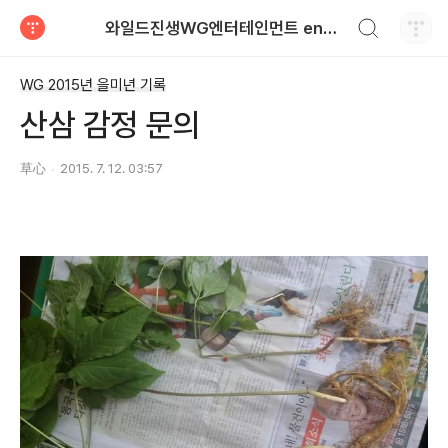
검색하기
와일드진생WG엔터테인먼트 entertainment
티스토리
WG 2015년 을미년 기록
산삼 감정 문의
草心
2015. 7. 12. 03:57