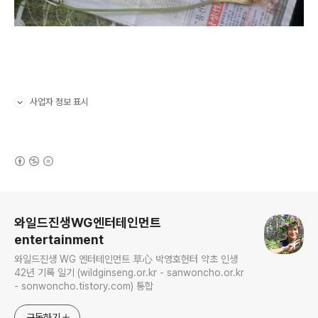
사업자 정보 표시
펼치기/접기
(새창열림)
로그 정보
와일드진생WG엔터테인먼트
entertainment
와일드진생 WG 엔터테인먼트 草心 박영호헌터 약초 인생
42년 기록 일기 (wildginseng.or.kr - sanwoncho.or.kr
- sonwoncho.tistory.com) 통합
구독하기