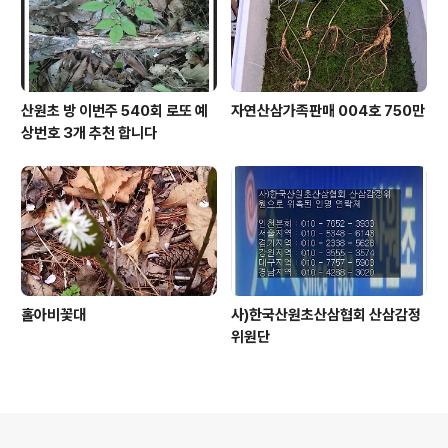
산원초 방 이번주 540회 로또 예
자연산삼가족판매 004호 750만
상번호 3개 추천 합니다
홀아비꽃대
사)한국산원초산삼협회 산삼감정
위원단
의안내