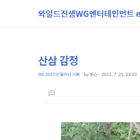
와일드진생WG엔터테인먼트 ent
산삼 감정
상
본
문
세
제
WG 2015년 을미년 기록
by
草心
2015. 7. 21. 23:23
컨
본
목
텐
문
댓
츠
글
달
기