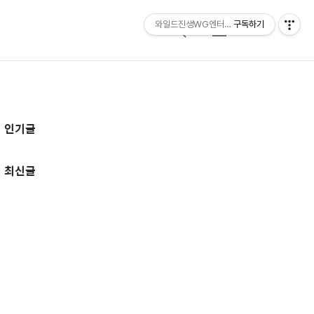
와일드진생WG엔터테인먼트 entertainmen
구독하기
검
메
색
뉴
추
인기글
가
정
최신글
보