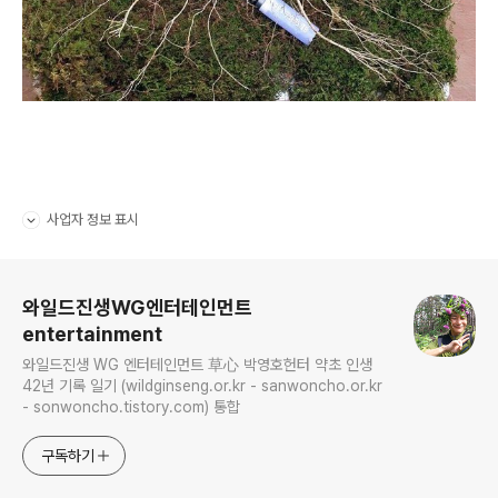
사업자 정보 표시
펼치기/접기
로그 정보
와일드진생WG엔터테인먼트
entertainment
와일드진생 WG 엔터테인먼트 草心 박영호헌터 약초 인생
42년 기록 일기 (wildginseng.or.kr - sanwoncho.or.kr
- sonwoncho.tistory.com) 통합
구독하기