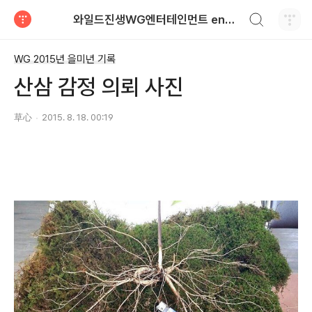
검색하기
와일드진생WG엔터테인먼트 entertainment
티스토리
WG 2015년 을미년 기록
산삼 감정 의뢰 사진
草心
2015. 8. 18. 00:19