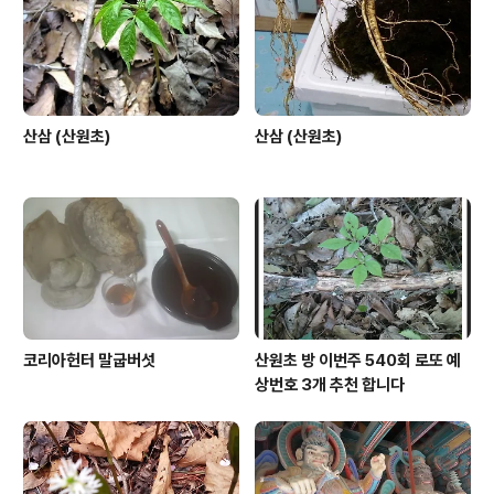
산삼 (산원초)
산삼 (산원초)
코리아헌터 말굽버섯
산원초 방 이번주 540회 로또 예
상번호 3개 추천 합니다