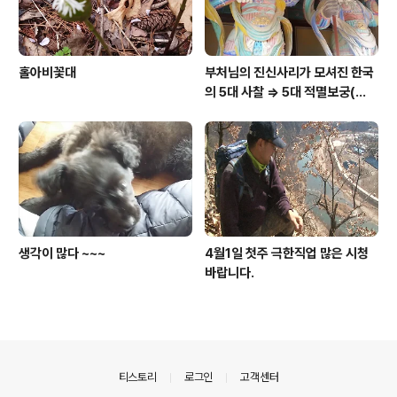
홀아비꽃대
부처님의 진신사리가 모셔진 한국
의 5대 사찰 => 5대 적멸보궁(寂
滅寶宮)
생각이 많다 ~~~
4월1일 첫주 극한직업 많은 시청
바랍니다.
의안내
티스토리
로그인
고객센터