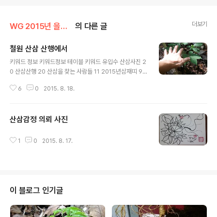
더보기
WG 2015년 을미년 기록
의 다른 글
철원 산삼 산행에서
글 내용
키워드 정보 키워드정보 테이블 키워드 유입수 산삼사진 2
0 산삼산행 20 산삼을 찾는 사람들 11 2015년삼재띠 9
30년 산삼 가격 8 video.fc2,com/a 7 산약초사진 7 삼
6
0
2015. 8. 18.
지구엽초 사진 7 산삼 사진 6 정선찜질방 6 참나무 상황버
섯 사진 6 지종산삼 5 2015삼제띠 5 칠점사가격 5 하수
오사진 5 산약초 사진 5 칠점사 가격 5 2015년 삼제띠는
산삼감정 의뢰 사진
5 20년자연산삼가격 5 송소희 4 fc2.com/ a 4 만삼사
글 내용
진 4 산삼판매 4 국립 공원 4 을미년 국운 4 정선 찜질방
4 태백뱀닭농장 4 덕다리버섯사진 4 갑상선에좋은약초 4
1
0
2015. 8. 17.
로또팟금주예상번호 4 산삼감정 3 속초공연 3 야생산삼 3
송상황버섯 3 지취술가격 3 개당귀 사진 3 하수호 약효 3
7구 두루부치 3 20년 산삼가격 3 ..
이 블로그 인기글