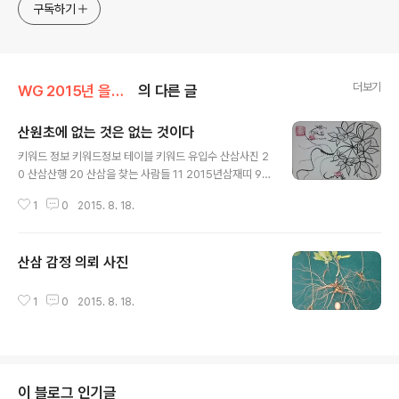
구독하기
더보기
WG 2015년 을미년 기록
의 다른 글
산원초에 없는 것은 없는 것이다
글 내용
키워드 정보 키워드정보 테이블 키워드 유입수 산삼사진 2
0 산삼산행 20 산삼을 찾는 사람들 11 2015년삼재띠 9
30년 산삼 가격 8 video.fc2,com/a 7 산약초사진 7 삼
1
0
2015. 8. 18.
지구엽초 사진 7 산삼 사진 6 정선찜질방 6 참나무 상황버
섯 사진 6 지종산삼 5 2015삼제띠 5 칠점사가격 5 하수
오사진 5 산약초 사진 5 칠점사 가격 5 2015년 삼제띠는
산삼 감정 의뢰 사진
5 20년자연산삼가격 5 송소희 4 fc2.com/ a 4 만삼사
글 내용
진 4 산삼판매 4 국립 공원 4 을미년 국운 4 정선 찜질방
4 태백뱀닭농장 4 덕다리버섯사진 4 갑상선에좋은약초 4
1
0
2015. 8. 18.
로또팟금주예상번호 4 산삼감정 3 속초공연 3 야생산삼 3
송상황버섯 3 지취술가격 3 개당귀 사진 3 하수호 약효 3
7구 두루부치 3 20년 산삼가격 3 ..
이 블로그 인기글