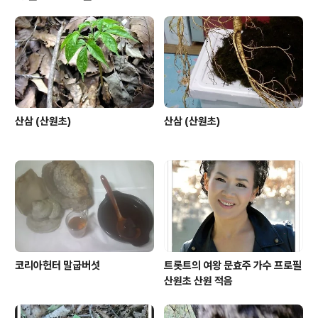
산삼 (산원초)
산삼 (산원초)
코리아헌터 말굽버섯
트롯트의 여왕 문효주 가수 프로필
산원초 산원 적음