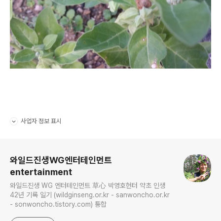
사업자 정보 표시
펼치기/접기
로그 정보
와일드진생WG엔터테인먼트
entertainment
와일드진생 WG 엔터테인먼트 草心 박영호헌터 약초 인생
42년 기록 일기 (wildginseng.or.kr - sanwoncho.or.kr
- sonwoncho.tistory.com) 통합