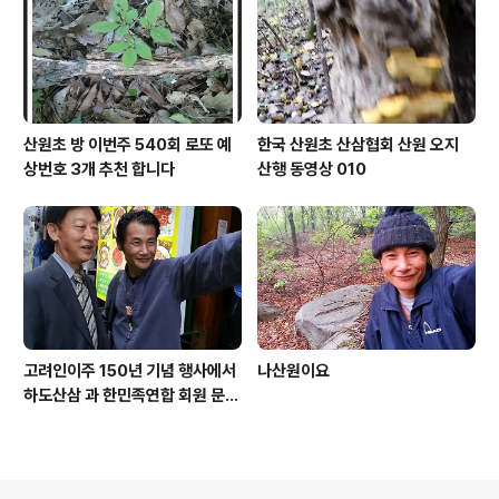
산원초 방 이번주 540회 로또 예
한국 산원초 산삼협회 산원 오지
상번호 3개 추천 합니다
산행 동영상 010
고려인이주 150년 기념 행사에서
나산원이요
하도산삼 과 한민족연합 회원 문효
주 가수 와 함께