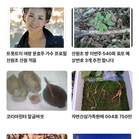
트롯트의 여왕 문효주 가수 프로필
산원초 방 이번주 540회 로또 예
산원초 산원 적음
상번호 3개 추천 합니다
코리아헌터 말굽버섯
자연산삼가족판매 004호 750만