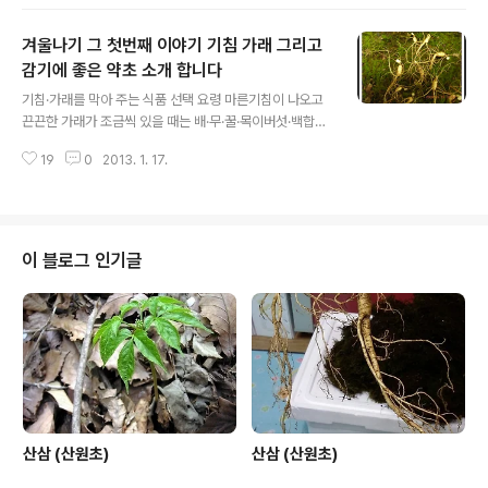
쓰이기도 합니다, 물론 대량으로 복용하면 독이 된다는것
이죠 하여 모든 약초는 아는것도 중요 하지만 그 처방이 중
겨울나기 그 첫번째 이야기 기침 가래 그리고
요 하다 하겟읍니다. 산원 적음 상기 사진은 자연산 더덕 입
니다. 한방에서는 사삼이라고 하지요. 물론 건강에 좋은 약
감기에 좋은 약초 소개 합니다
글 내용
초이며, 그 맛이 달고, 따뜻하여 소음인 체질에는 아주 좋은
기침·가래를 막아 주는 식품 선택 요령 마른기침이 나오고
식물입니다, 약초는 음지식물과 양지식물 그리고 반음방향
끈끈한 가래가 조금씩 있을 때는 배·무·꿀·목이버섯·백합뿌
식물 이렇게 3지역으로 구분 하여 자생을 하지만, 머니 머
리·비파잎 등이 잘 듣는다. 비파 잎은 뒷면의 잔털을 칫솔로
니 해도 반음 반향의 약초가 재일 입니다, 산원 적음 상기
19
0
2013. 1. 17.
깨끗이 닦아 내고 흐르는 물에 씻은 다음서늘한 곳에서 말
사진은 삼지구엽초입니다 한방에서 ..
린 것을 잘게 부수어 약으로 쓴다. 이 가루에 뜨거운 물을
붓고 진하게 우려 낸 다음 차 대용으로 꾸준히 마시면 마른
기침은 어느새 가라앉는다. 젖은 기침을 심하게 하고 가래
가 끓는 증세에는 진피나 유자가 좋다. 누런 색의 가래가 끼
이 블로그 인기글
고 열이 있을 때는 몸을 차게 하는 성질이 있는 무 또는 동
아, 배, 해조류, 감 등을 먹는다. 무는 삶거나 달여서 먹는 것
보다 생즙을 마시는 것이 더욱 효과적. 한기가 들거나 맑은
색의 가래가 나올 때는 몸을 따뜻하게 해주는 마늘, 생강,
파, 진피,..
산삼 (산원초)
산삼 (산원초)