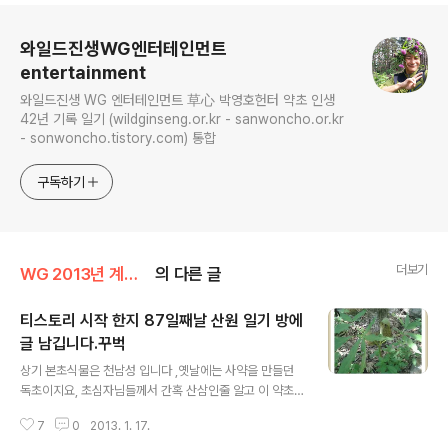
로그 정보
와일드진생WG엔터테인먼트
entertainment
와일드진생 WG 엔터테인먼트 草心 박영호헌터 약초 인생
42년 기록 일기 (wildginseng.or.kr - sanwoncho.or.kr
- sonwoncho.tistory.com) 통합
구독하기
더보기
WG 2013년 계사년 기록
의 다른 글
티스토리 시작 한지 87일째날 산원 일기 방에
글 남깁니다.꾸벅
글 내용
상기 본초식물은 천남성 입니다 ,옛날에는 사약을 만들던
독초이지요, 초심자님들께서 간혹 산삼인줄 알고 이 약초
를 복용후 북망산천 가셧다는 뉴스가 간혹 나옵니다, 하지
7
0
2013. 1. 17.
만 소양으로 병제 하여 복용하면 허리통증이나 기타 병에