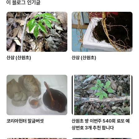
이 블로그 인기글
산삼 (산원초)
산삼 (산원초)
코리아헌터 말굽버섯
산원초 방 이번주 540회 로또 예
상번호 3개 추천 합니다