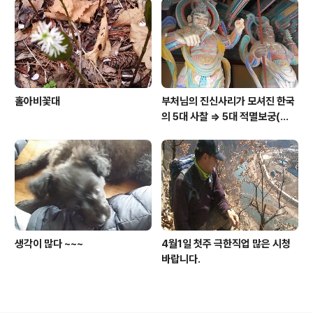
홀아비꽃대
부처님의 진신사리가 모셔진 한국
의 5대 사찰 => 5대 적멸보궁(寂
滅寶宮)
생각이 많다 ~~~
4월1일 첫주 극한직업 많은 시청
바랍니다.