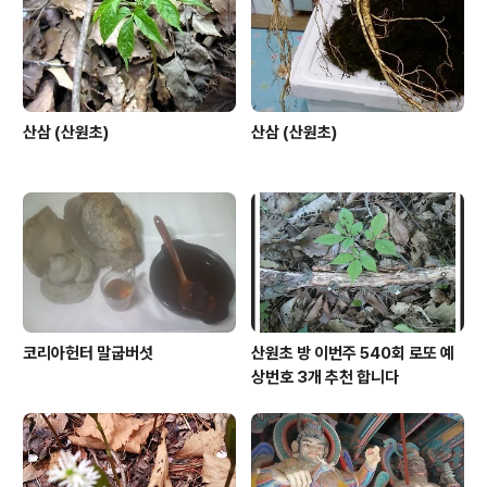
산삼 (산원초)
산삼 (산원초)
코리아헌터 말굽버섯
산원초 방 이번주 540회 로또 예
상번호 3개 추천 합니다