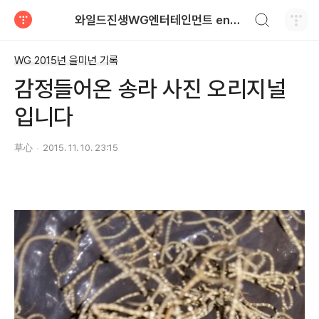
검색하기
와일드진생WG엔터테인먼트 entertainment
티스토리
WG 2015년 을미년 기록
감정들어온 송라 사진 오리지널
입니다
草心
2015. 11. 10. 23:15