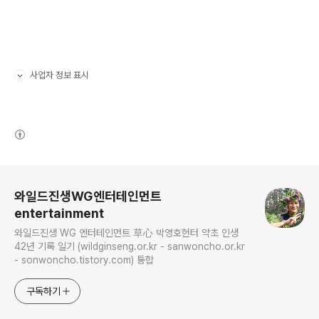
사업자 정보 표시
펼치기/접기
(새창열림)
로그 정보
와일드진생WG엔터테인먼트
entertainment
와일드진생 WG 엔터테인먼트 草心 박영호헌터 약초 인생
42년 기록 일기 (wildginseng.or.kr - sanwoncho.or.kr
- sonwoncho.tistory.com) 통합
구독하기