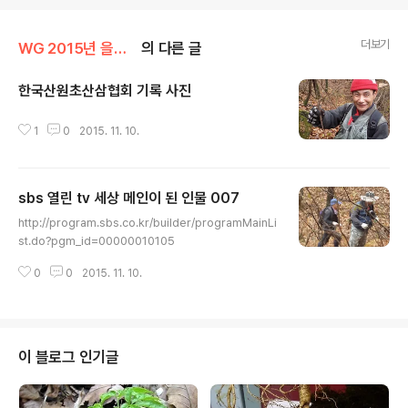
더보기
WG 2015년 을미년 기록
의 다른 글
한국산원초산삼협회 기록 사진
글 내용
1
0
2015. 11. 10.
sbs 열린 tv 세상 메인이 된 인물 007
글 내용
http://program.sbs.co.kr/builder/programMainLi
st.do?pgm_id=00000010105
0
0
2015. 11. 10.
이 블로그 인기글