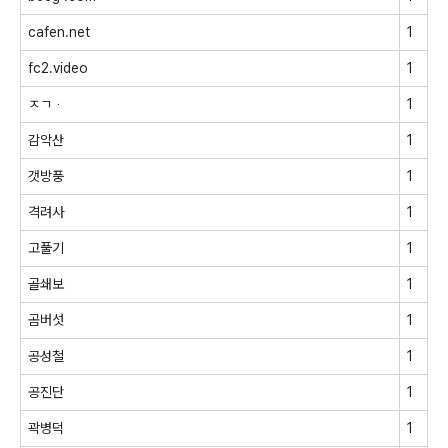
cafen.net
1
fc2.video
1
ㅈㄱᆞ
1
감악산
1
갯방풍
1
격려사
1
고풀기
1
골쇄보
1
곰버섯
1
공성철
1
공진단
1
곽병덕
1