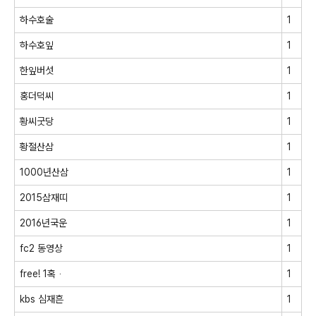
하수호술
1
하수호잎
1
한잎버섯
1
홍더덕씨
1
황씨굿당
1
황절산삼
1
1000년산삼
1
2015삼재띠
1
2016년국운
1
fc2 동영상
1
free! 1혹ᆞ
1
kbs 심재흔
1