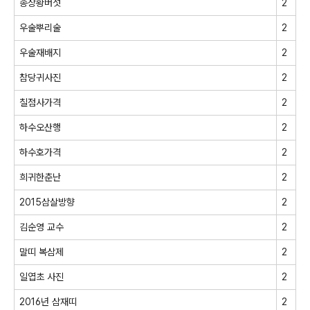
송상황버섯
2
우술뿌리술
2
우술재배지
2
참당귀사진
2
칠점사가격
2
하수오산행
2
하수호가격
2
희귀한춘난
2
2015삼살방향
2
김순영 교수
2
말띠 복삼제
2
일엽초 사진
2
2016년 삼재띠
2