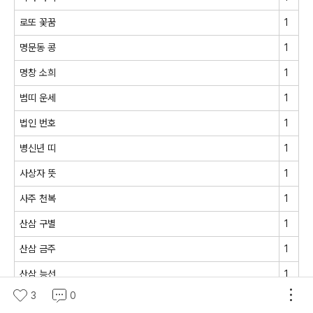
로또 꽃꿈
1
명문동 콩
1
명창 소희
1
범띠 운세
1
법인 번호
1
병신년 띠
1
사상자 뜻
1
사주 천복
1
산삼 구별
1
산삼 금주
1
산삼 능선
1
3
0
산삼 많이
1