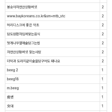
봉숭아자연산상황버섯
2
www.baykoreans.co.kr&sm=mtb_stc
2
허리디스크에 좋은 약초
2
담도암환자입에맟는음식
2
헛개나무열매술담그는법
2
자연산상황버섯 찿는사람
2
더덕과 도라지같이술을담구어도 돼나요
2
beeg 2
1
beeg18
1
m.beeg
1
癒밴
1
臾대
1