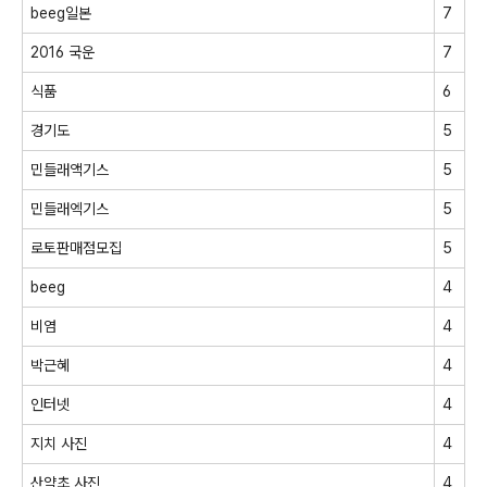
beeg일본
7
2016 국운
7
식품
6
경기도
5
민들래액기스
5
민들래엑기스
5
로토판매점모집
5
beeg
4
비염
4
박근혜
4
인터넷
4
지치 사진
4
산약초 사진
4