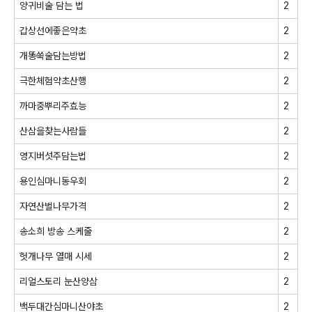
양귀비술 담는 법
2
갑상선에좋은약초
2
개똥쑥술담는방법
2
극한체험약초산행
2
까마중뿌리주효능
2
산삼을찾는사람들
2
영지버섯주담는법
2
용인심마니동우회
2
자연산벌나무가격
2
송소희 방송 스케줄
2
헛개나무 열매 시세
2
리얼스토리 눈산양삼
2
백두대간심마니산야초
2