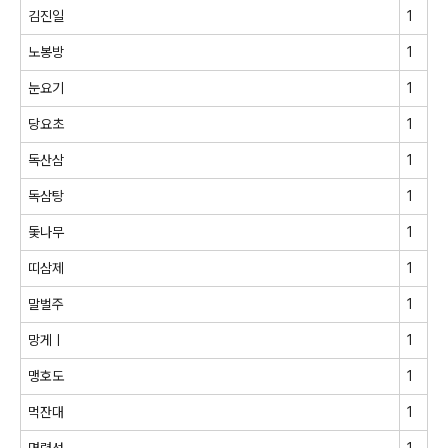
김진일
1
노봉방
1
눈요기
1
당요초
1
독산삼
1
독삼탕
1
돛나무
1
띠삼제
1
말벌주
1
망게ㅣ
1
맹호도
1
먹잔대
1
면력성
1