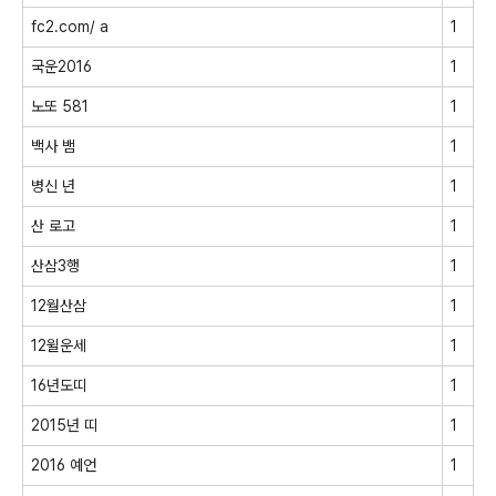
fc2.com/ a
1
국운2016
1
노또 581
1
백사 뱀
1
병신 년
1
산 로고
1
산삼3행
1
12월산삼
1
12윌운세
1
16년도띠
1
2015년 띠
1
2016 예언
1