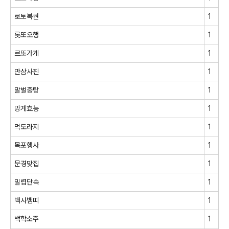
로토복권
1
롯또오행
1
르또가게
1
만삼사진
1
말벌중탕
1
망게효능
1
먹도라지
1
목포행사
1
문경맞집
1
밀렵단속
1
백사뱀띠
1
백학소주
1