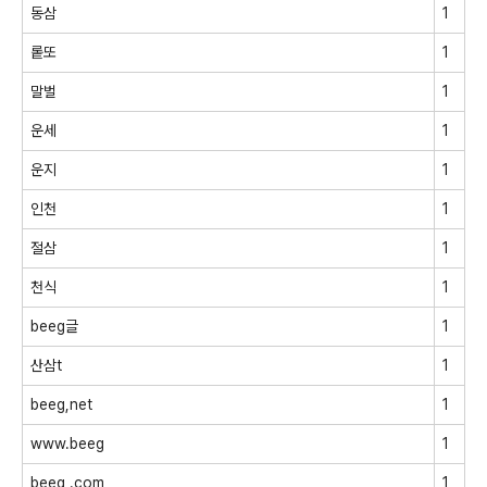
동삼
1
롵또
1
말벌
1
운세
1
운지
1
인천
1
절삼
1
천식
1
beeg글
1
산삼t
1
beeg,net
1
www.beeg
1
beeg .com
1