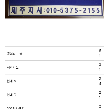
5
병신년 국운
1
3
지치사진
1
2
현대 M
4
2
현대 O
1
2
2016년 국운