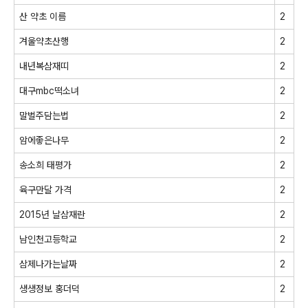
산 약초 이름
2
겨울약초산행
2
내년복삼재띠
2
대구mbc떡소녀
2
말벌주담는법
2
암에좋은나무
2
송소희 태평가
2
육구만달 가격
2
2015년 날삼재란
2
남인천고등학교
2
삼제나가는날짜
2
생생정보 홍더덕
2