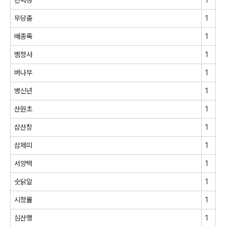
무당춤
1
배종록
1
뱀청사
1
버나무
1
병신년
1
산원초
1
삼산창
1
삼제띠
1
서양택
1
숫닭알
1
시청률
1
심산행
1