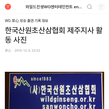
검색하기
와일드진생WG엔터테인먼트 entertainment
티스토리
WG 草心 방송 출연 기록 정보
한국산원초산삼협회 제주지사 활
동 사진
草心
2015. 12. 5. 22:22