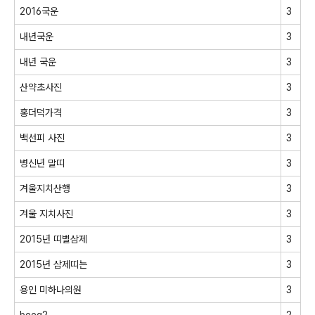
2016국운
3
내년국운
3
내년 국운
3
산약초사진
3
홍더덕가격
3
백선피 사진
3
병신년 말띠
3
겨울지치산행
3
겨울 지치사진
3
2015년 띠별삼제
3
2015년 삼제띠는
3
용인 미하나의원
3
beeg2
2