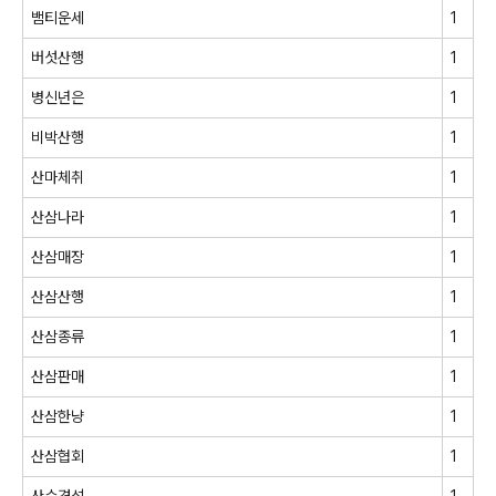
뱀티운세
1
버섯산행
1
병신년은
1
비박산행
1
산마체취
1
산삼나라
1
산삼매장
1
산삼산행
1
산삼종류
1
산삼판매
1
산삼한냥
1
산삼협회
1
산수경석
1