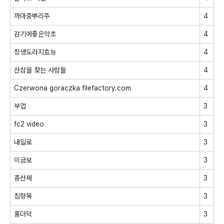
까마중뿌리주
4
감기에좋은약초
4
장생도라지효능
4
산삼을 찾는 사람들
4
Czerwona goraczka filefactory.com
4
부업
3
fc2 video
3
내일로
3
이금보
3
종산제
3
침향목
3
홍더덕
3