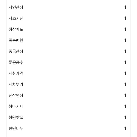
자연산삼
1
자초사진
1
정상계도
1
죽봉령환
1
중국산삼
1
줗은풍수
1
지취가격
1
지치뿌리
1
진삼연삼
1
참마시세
1
창원맛집
1
천년비누
1