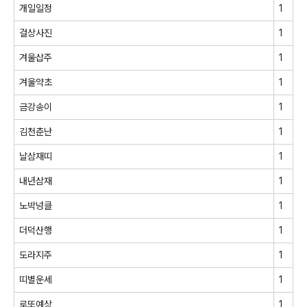
개일일정
1
걸상사진
1
겨울삽주
1
겨울약초
1
금강송이
1
김천춘난
1
날삼재띠
1
내년삼재
1
노박넝클
1
더덕산행
1
도라지주
1
띠별운세
1
로또예상
1