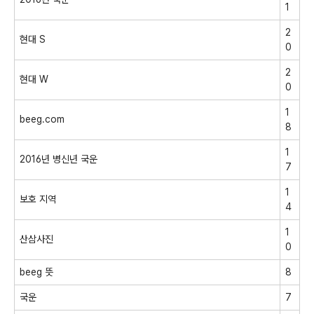
1
2
현대 S
0
2
현대 W
0
1
beeg.com
8
1
2016년 병신년 국운
7
1
보호 지역
4
1
산삼사진
0
beeg 뜻
8
국운
7