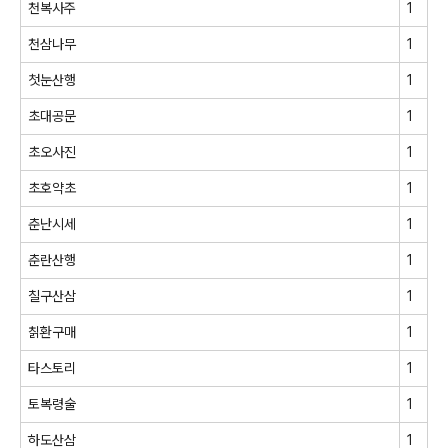
천복사주
1
천삼나무
1
첫눈산행
1
초대공문
1
초오사진
1
초호약초
1
춘난시세
1
춘란산행
1
칠구산삼
1
칡환구매
1
타스토리
1
토복령술
1
하도산삼
1