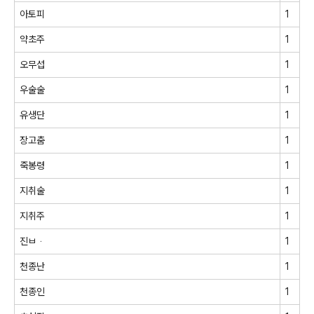
아토피
1
약초주
1
오무섭
1
우술술
1
유생단
1
장고춤
1
죽봉령
1
지취술
1
지취주
1
진ㅂᆞ
1
천종난
1
천종인
1