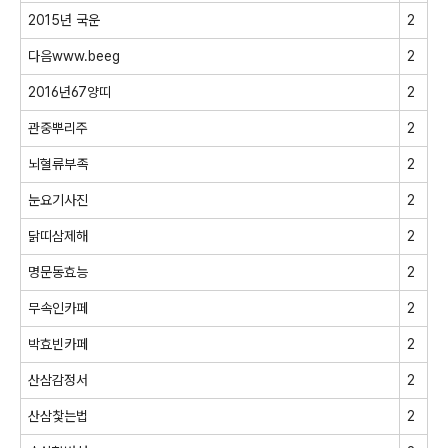
2015년 국운
2
다음www.beeg
2
2016년67양띠
2
관중뿌리주
2
뇌혈류부족
2
눈요기사진
2
닭띠삼제해
2
명문동효능
2
무속인카페
2
박효빈카페
2
산삼감정서
2
산삼찿는법
2