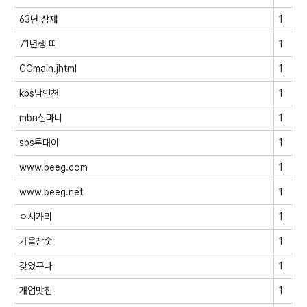
63년 삼재
1
71년생 띠
1
GGmain.jhtml
1
kbs남인천
1
mbn심마니
1
sbs투대이
1
www.beeg.com
1
www.beeg.net
1
ㅇ시가리
1
가을참숯
1
갖었구나
1
개업맛집
1