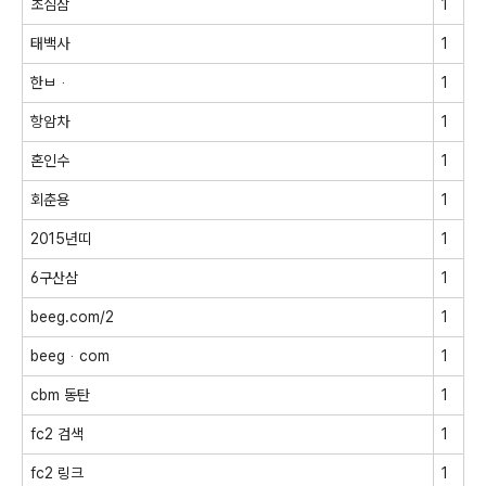
초심잠
1
태백사
1
한ㅂᆞ
1
항암차
1
혼인수
1
회춘용
1
2015년띠
1
6구산삼
1
beeg.com/2
1
beegᆞcom
1
cbm 동탄
1
fc2 검색
1
fc2 링크
1