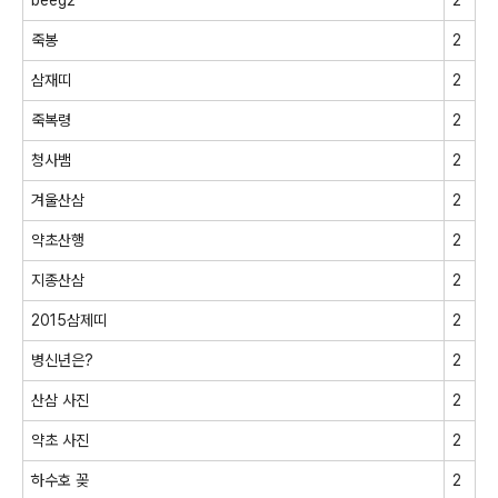
죽봉
2
삼재띠
2
죽복령
2
청사뱀
2
겨울산삼
2
약초산행
2
지종산삼
2
2015삼제띠
2
병신년은?
2
산삼 사진
2
약초 사진
2
하수호 꽂
2