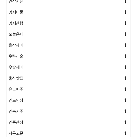
연삼사진
1
영지대물
1
영지산행
1
오늘운세
1
올삼제띠
1
옷뿌리술
1
우술재배
1
울산맛집
1
유근피주
1
인도인삼
1
인복사주
1
인종산삼
1
자문고문
1