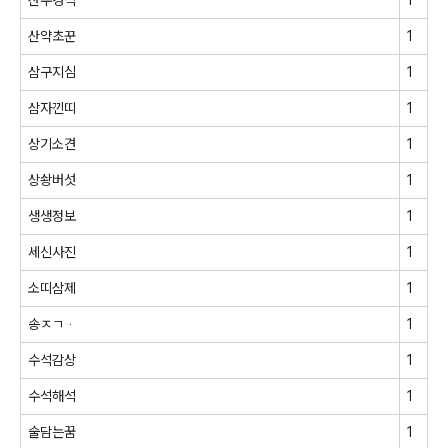
산약초꾼
1
삼구지심
1
삼자낀띠
1
상기소견
1
상솽버섯
1
생생정보
1
세신사진
1
소띠삼제
1
송ㅈㄱᆞ
1
수석감상
1
수석해석
1
술담는꿈
1