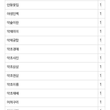
안동맞집
1
야생진백
1
약술이란
1
약재의미
1
약제궁합
1
약초경매
1
약초사진
1
약초삼삼
1
약초연삼
1
약초이름
1
약초재배
1
어처구리
1