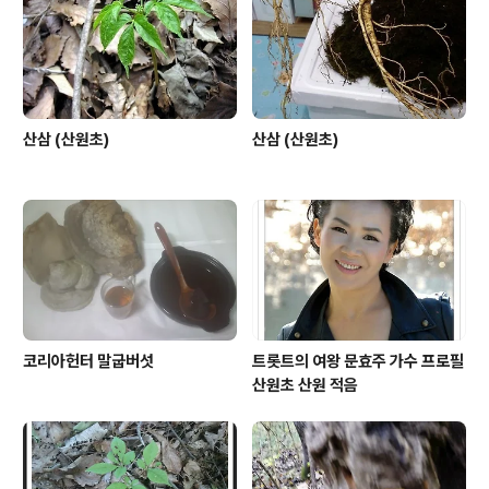
인의 글들이 네이버 검색에 보이지 않앗다, 그런데 티스토
리를 시작 하고 나서 부터는 네이버 검색 상위자리를 항상
지키고 잇는 나의 글들을 보면서, 나 ..
산삼 (산원초)
산삼 (산원초)
코리아헌터 말굽버섯
트롯트의 여왕 문효주 가수 프로필
산원초 산원 적음