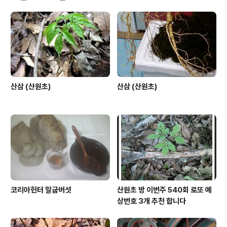
산삼 (산원초)
산삼 (산원초)
코리아헌터 말굽버섯
산원초 방 이번주 540회 로또 예
상번호 3개 추천 합니다