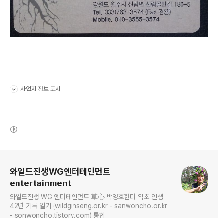
사업자 정보 표시
펼치기/접기
(새창열림)
로그 정보
와일드진생WG엔터테인먼트
entertainment
와일드진생 WG 엔터테인먼트 草心 박영호헌터 약초 인생
42년 기록 일기 (wildginseng.or.kr - sanwoncho.or.kr
- sonwoncho.tistory.com) 통합