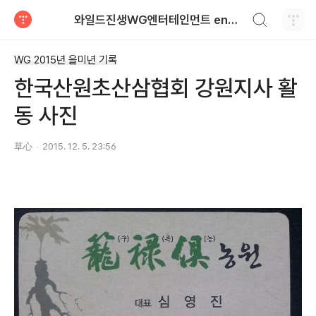
검색하기
와일드진생WG엔터테인먼트 entertainment
티스토리
WG 2015년 을미년 기록
한국산원초산삼협회 강원지사 활
동 사진
草心
2015. 12. 5. 23:56