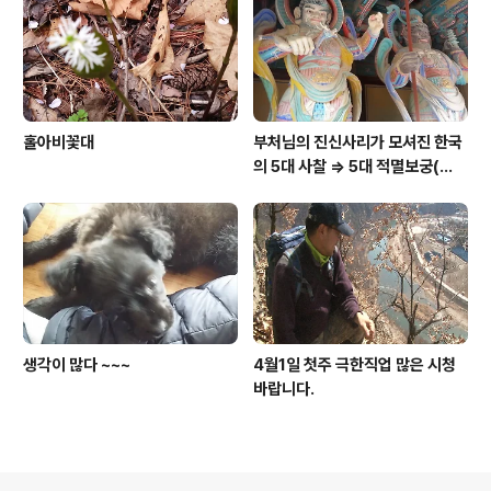
홀아비꽃대
부처님의 진신사리가 모셔진 한국
의 5대 사찰 => 5대 적멸보궁(寂
滅寶宮)
생각이 많다 ~~~
4월1일 첫주 극한직업 많은 시청
바랍니다.