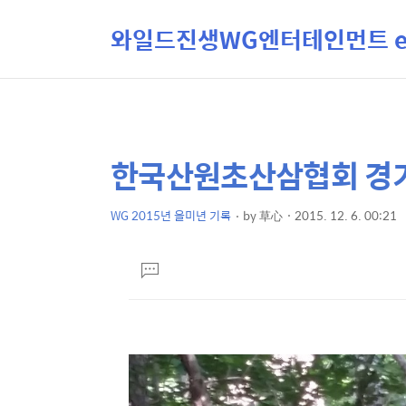
와일드진생WG엔터테인먼트 ent
한국산원초산삼협회 경기
상
본
문
세
제
WG 2015년 을미년 기록
by
草心
2015. 12. 6. 00:21
컨
본
목
텐
문
댓
츠
글
달
기