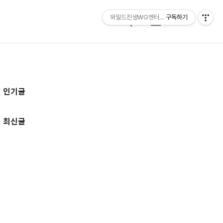
와일드진생WG엔터테인먼트 entertainmen
구독하기
검
메
색
뉴
추
인기글
가
정
최신글
보