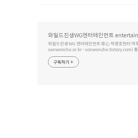
와일드진생WG엔터테인먼트 entertain
와일드진생 WG 엔터테인먼트 草心 박영호헌터 약초 인생 4
sanwoncho.or.kr - sonwoncho.tistory.com) 
구독하기