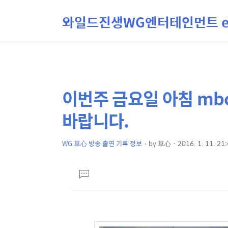
와일드진생WG엔터테인먼트 ent
이번주 금요일 아침 mb
상
본
문
세
바랍니다.
제
컨
목
텐
WG 草心 방송 출연 기록 정보
by
草心
2016. 1. 11. 21
본
츠
문
댓
글
달
기