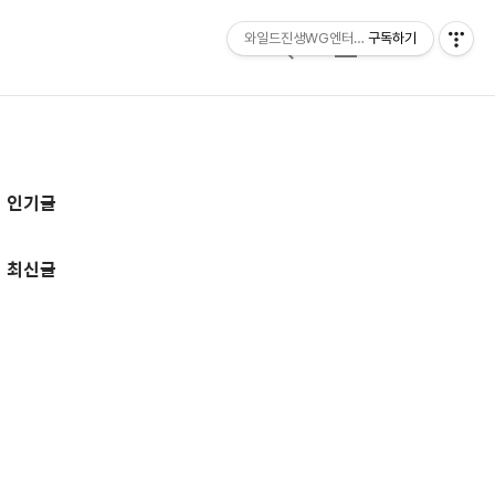
와일드진생WG엔터테인먼트 entertainmen
구독하기
검
메
색
뉴
추
인기글
가
정
최신글
보