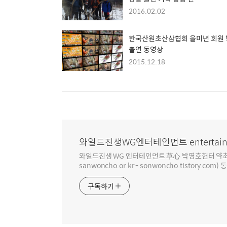
2016.02.02
한국산원초산삼협회 을미년 회원
출연 동영상
2015.12.18
와일드진생WG엔터테인먼트 entertain
와일드진생 WG 엔터테인먼트 草心 박영호헌터 약초 인생 4
sanwoncho.or.kr - sonwoncho.tistory.com) 
구독하기