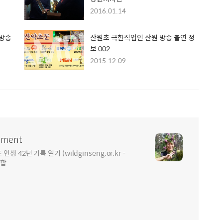
2016.01.14
 방송
산원초 극한직업인 산원 방송 출연 정
보 002
2015.12.09
ment
2년 기록 일기 (wildginseng.or.kr -
통합