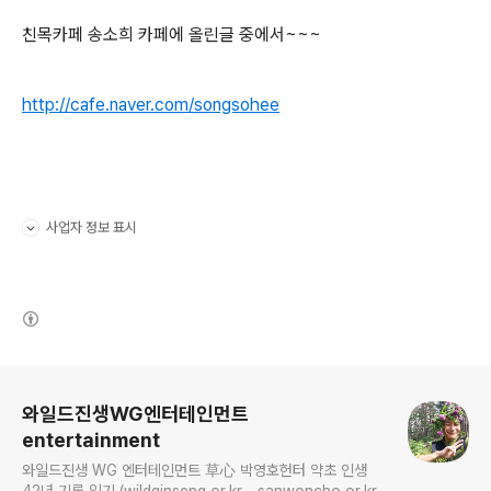
친목카페 송소희 카페에 올린글 중에서~~~
http://cafe.naver.com/songsohee
사업자 정보 표시
펼치기/접기
(새창열림)
로그 정보
와일드진생WG엔터테인먼트
entertainment
와일드진생 WG 엔터테인먼트 草心 박영호헌터 약초 인생
42년 기록 일기 (wildginseng.or.kr - sanwoncho.or.kr