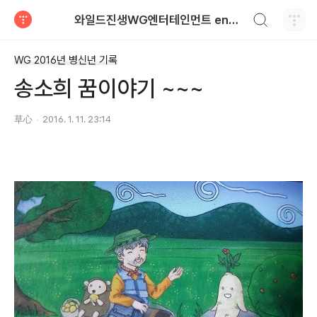
검색하기
와일드진생WG엔터테인먼트 entertainment
티스토리
WG 2016년 병신년 기록
송소희 꿈이야기 ~~~
草心
2016. 1. 11. 23:14