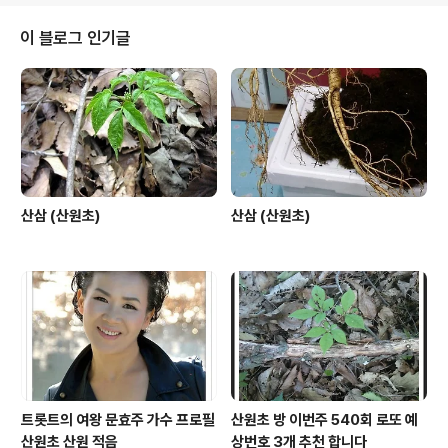
이 블로그 인기글
산삼 (산원초)
산삼 (산원초)
트롯트의 여왕 문효주 가수 프로필
산원초 방 이번주 540회 로또 예
산원초 산원 적음
상번호 3개 추천 합니다