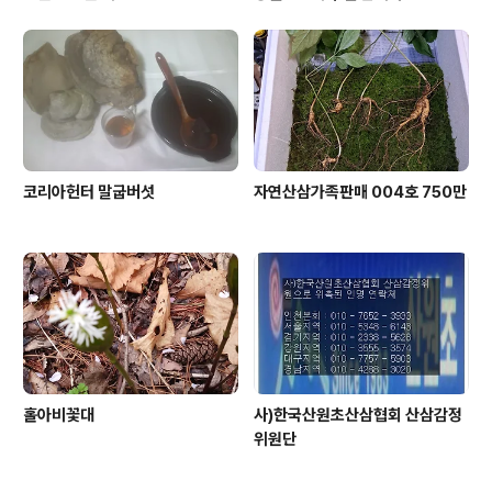
코리아헌터 말굽버섯
자연산삼가족판매 004호 750만
홀아비꽃대
사)한국산원초산삼협회 산삼감정
위원단