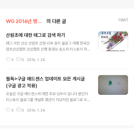
더보기
WG 2016년 병신년 기록
의 다른 글
산원초에 대한 태그로 검색 하기
글 내용
태그 사진 산삼 산원초 산원 리뷰 음식 블로그 여행 한국산
원초산삼협회 산삼협회 산행 동영상 송소희 티스토리 자연
산삼 이미지 It 극한직업 상황버섯 산약초 로또당첨번호 산
3
0
2016. 1. 24.
삼감정 야생산삼 로또 이슈 약초 인터넷 산삼판매 초대장
블로거 로또리치 지종산삼 로또일보 심산 산삼문화 청명
산삼비누 산삼감정소견서 로드뷰 천종산삼 초심 국악신동
필독>구글 애드센스 업데이트 모든 게시글
산약초꾼 무아 약식소견서 황철상황 로또박사 심마니 로또
예상번호 말굽버섯 도라지 태백산 버섯 홍더덕 장생도라지
(구글 광고 적용)
글 내용
지치 이번주 로또번호 로또번호 롯데시네마 한국산삼협회
오늘은 구글 애드센스에 대한 초보 넋두리 입니다 본인이
약용버섯 국운 단암 풍경 공연 감정소견서 노봉방 산삼사
티스토리 블로그를 개설후 몇년이 지났지만 블로그로 수입
진 음악 요리 산원초산삼협회 송학 로또복권당첨번호 로또
을 창출 한다는것에 대한 긍정 보다는 부정에 대한 생각이
번호 예상 진덕원 덕다리버섯 운지버섯 산삼산행 박영호
3
0
2016. 1. 24.
많앗던 사람이고.... 오늘 우연히 블로그 개편을 하면서 ...
박효빈 장뇌삼 믹시 롯데닷컴 야생화 건강 산양삼 태평무 ..
검색유입이 90퍼샌트가 네이버 나모지가 다음 그리고 기
타 ... 하여... 검색 유입에 구글 과 티스토리 다음 검색 유입
을 위해 애드샌스를 신청 해 보았읍니다. 누구는 신청을 해