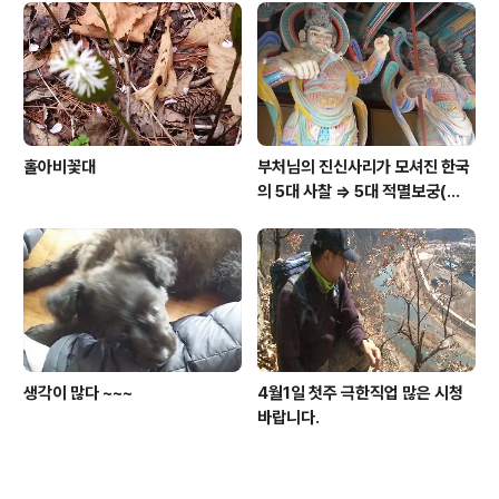
홀아비꽃대
부처님의 진신사리가 모셔진 한국
의 5대 사찰 => 5대 적멸보궁(寂
滅寶宮)
생각이 많다 ~~~
4월1일 첫주 극한직업 많은 시청
바랍니다.