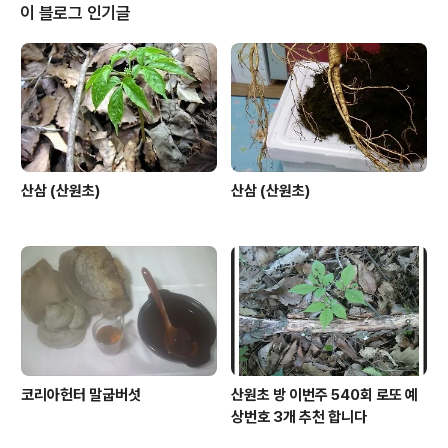
도 답이 온다 아니온다 말도 많고... 이런 저런 가입에 대한
이 블로그 인기글
재약이 있나 본데. 운 이 좋았는지 신청 후 바로 등록 및 상
단에 보이는 내용으로 확인가능 하였읍니다. 차후 애드센
스로 수입이 창출 된다면.. 전액 독고노인과 불우아동을 위
해 쓰도록 하겠습니다. 혹여 오랜 세월동안 3000개가 넘
는 포스팅 속..
산삼 (산원초)
산삼 (산원초)
코리아헌터 말굽버섯
산원초 방 이번주 540회 로또 예
상번호 3개 추천 합니다