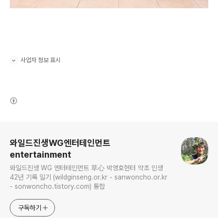
사업자 정보 표시
펼치기/접기
(새창열림)
로그 정보
와일드진생WG엔터테인먼트
entertainment
와일드진생 WG 엔터테인먼트 草心 박영호헌터 약초 인생
42년 기록 일기 (wildginseng.or.kr - sanwoncho.or.kr
- sonwoncho.tistory.com) 통합
구독하기