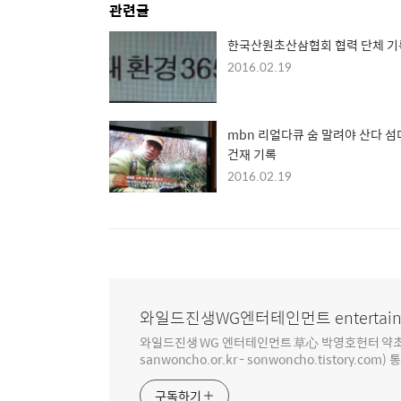
관련글
한국산원초산삼협회 협력 단체 기
2016.02.19
mbn 리얼다큐 숨 말려야 산다 
건재 기록
2016.02.19
와일드진생WG엔터테인먼트 entertain
와일드진생 WG 엔터테인먼트 草心 박영호헌터 약초 인생 4
sanwoncho.or.kr - sonwoncho.tistory.com) 
구독하기