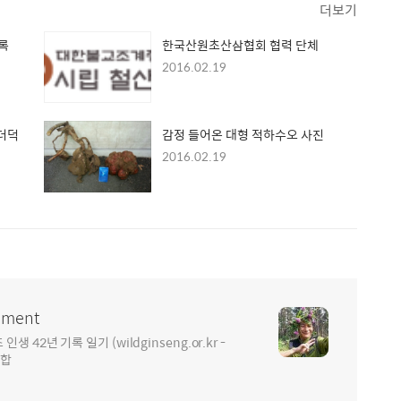
더보기
록
한국산원초산삼협회 협력 단체
2016.02.19
섬더덕
감정 들어온 대형 적하수오 사진
2016.02.19
ment
2년 기록 일기 (wildginseng.or.kr -
통합