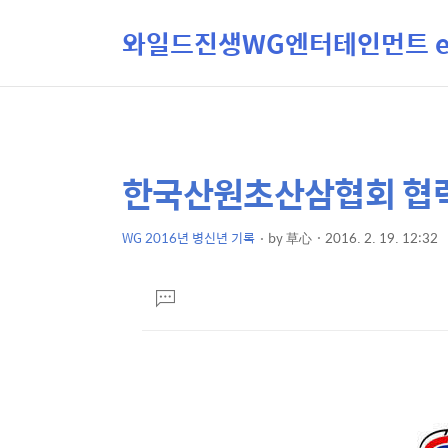
와일드진생WG엔터테인먼트 ent
한국산원초산삼협회 협
상
본
문
세
제
WG 2016년 병신년 기록
by
草心
2016. 2. 19. 12:32
컨
본
목
텐
문
댓
츠
글
달
기