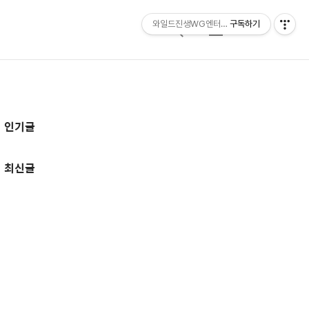
와일드진생WG엔터테인먼트 entertainmen
구독하기
검
메
색
뉴
추
인기글
가
정
최신글
보