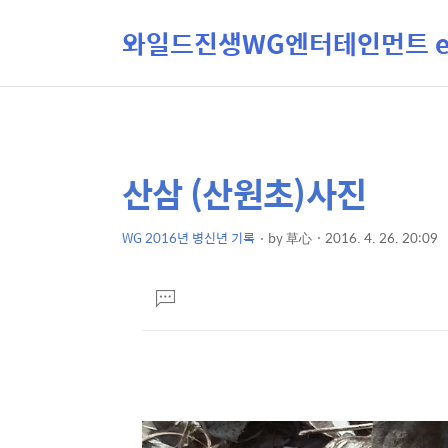
와일드진생WG엔터테인먼트 ent
산삼 (산원초)사진
상
본
문
세
제
WG 2016년 병신년 기록
by
草心
2016. 4. 26. 20:09
컨
본
목
텐
문
댓
츠
글
달
기