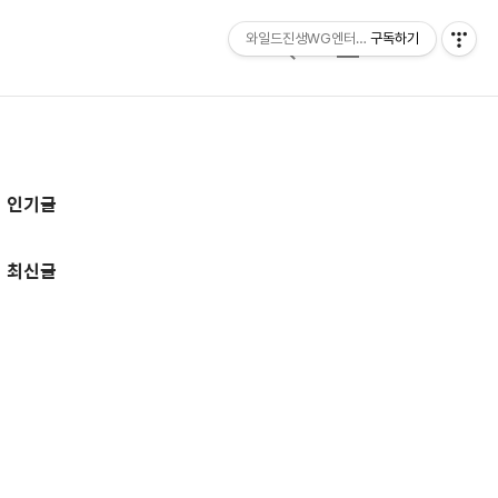
와일드진생WG엔터테인먼트 entertainmen
구독하기
검
메
색
뉴
추
인기글
가
정
최신글
보