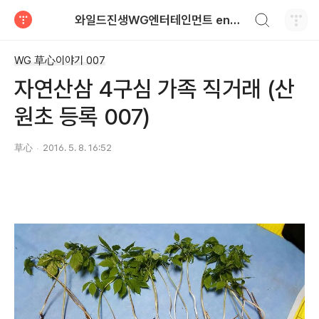
검색하기
와일드진생WG엔터테인먼트 entertainment
티스토리
WG 草心이야기 007
자연산삼 4구심 가족 직거래 (산
원초 등록 007)
草心
2016. 5. 8. 16:52