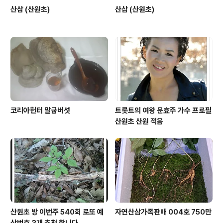
산삼 (산원초)
산삼 (산원초)
코리아헌터 말굽버섯
트롯트의 여왕 문효주 가수 프로필
산원초 산원 적음
산원초 방 이번주 540회 로또 예
자연산삼가족판매 004호 750만
상번호 3개 추천 합니다