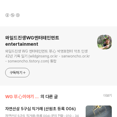
(새창열림)
로그 정보
와일드진생WG엔터테인먼트
entertainment
와일드진생 WG 엔터테인먼트 草心 박영호헌터 약초 인생
42년 기록 일기 (wildginseng.or.kr - sanwoncho.or.kr
- sonwoncho.tistory.com) 통합
구독하기
더보기
WG 草心이야기 007
의 다른 글
자연산삼 5구심 직거래 (산원초 등록 006)
글 내용
자연산삼 5구심 직거래 (등록 006) 문의 전화 : 010 - 34