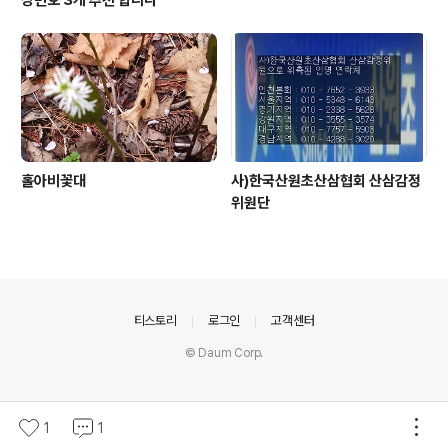
홀아비꽃대
사)한국산원초산삼협회 산삼감정
위원단
의안내
티스토리
로그인
고객센터
© Daum Corp.
1
1