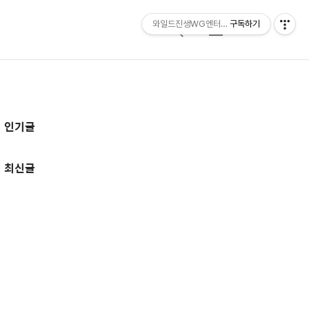
와일드진생WG엔터테인먼트 entertainmen
구독하기
검
메
색
뉴
추
인기글
가
정
최신글
보