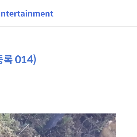
ertainment
록 014)