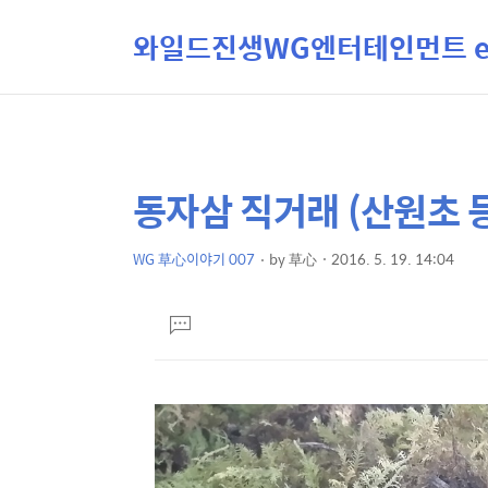
와일드진생WG엔터테인먼트 ent
동자삼 직거래 (산원초 등
상
본
문
세
제
WG 草心이야기 007
by
草心
2016. 5. 19. 14:04
컨
본
목
텐
문
댓
츠
글
달
기