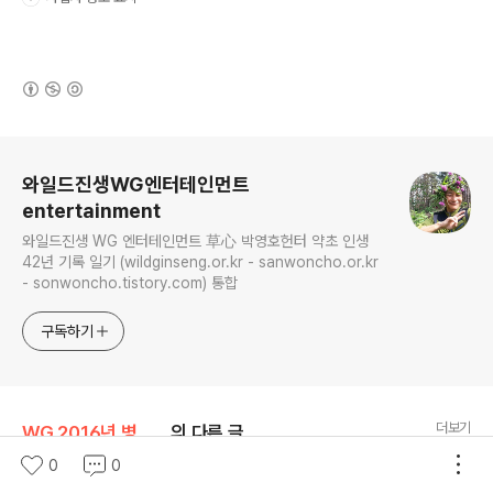
(새창열림)
로그 정보
와일드진생WG엔터테인먼트
entertainment
와일드진생 WG 엔터테인먼트 草心 박영호헌터 약초 인생
42년 기록 일기 (wildginseng.or.kr - sanwoncho.or.kr
- sonwoncho.tistory.com) 통합
구독하기
더보기
WG 2016년 병신년 기록
의 다른 글
0
0
산삼 감정 의뢰 들어온 삼