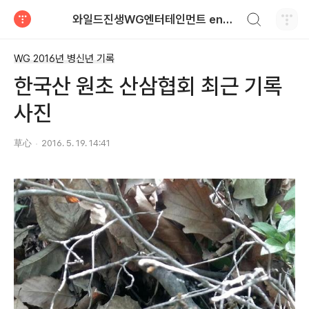
검색하기
와일드진생WG엔터테인먼트 entertainment
티스토리
WG 2016년 병신년 기록
한국산 원초 산삼협회 최근 기록
사진
草心
2016. 5. 19. 14:41