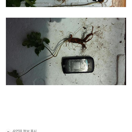
사업자 정보 표시
펼치기/접기