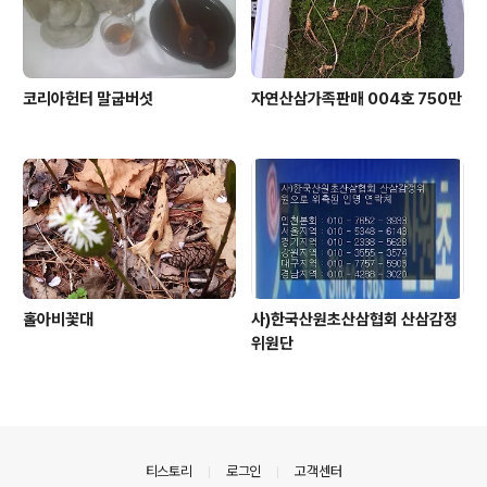
코리아헌터 말굽버섯
자연산삼가족판매 004호 750만
홀아비꽃대
사)한국산원초산삼협회 산삼감정
위원단
의안내
티스토리
로그인
고객센터