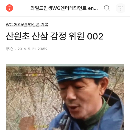
검색하기
와일드진생WG엔터테인먼트 entertainment
티스토리
WG 2016년 병신년 기록
산원초 산삼 감정 위원 002
草心
2016. 5. 21. 23:59