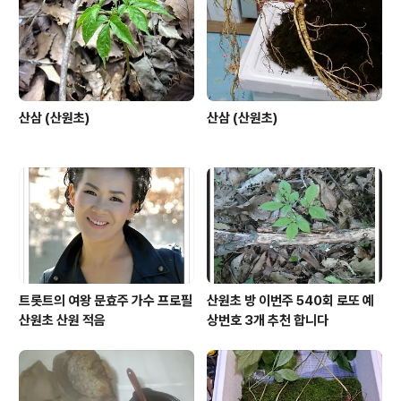
산삼 (산원초)
산삼 (산원초)
트롯트의 여왕 문효주 가수 프로필
산원초 방 이번주 540회 로또 예
산원초 산원 적음
상번호 3개 추천 합니다