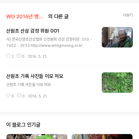
더보기
WG 2016년 병신년 기록
의 다른 글
산원초 산삼 감정 위원 001
글 내용
사) 한국산원초산삼협회 인천본회 산삼 감정위원 : 010 -
7652 - 3933 http://www.wildginseng.or.kr
2
0
2016. 5. 21.
산원초 기록 사진들 이모 저모
글 내용
산원초 기록 사진들 이모 저모
0
0
2016. 5. 21.
이 블로그 인기글