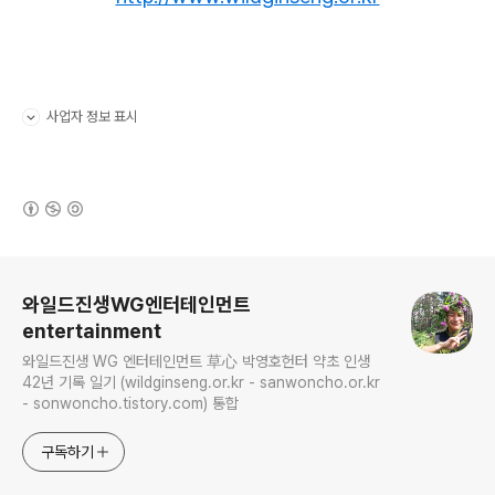
사업자 정보 표시
펼치기/접기
(새창열림)
로그 정보
와일드진생WG엔터테인먼트
entertainment
와일드진생 WG 엔터테인먼트 草心 박영호헌터 약초 인생
42년 기록 일기 (wildginseng.or.kr - sanwoncho.or.kr
- sonwoncho.tistory.com) 통합
구독하기