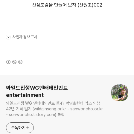
산삼도감을 만들어 보자 (산원초)002
사업자 정보 표시
펼치기/접기
(새창열림)
로그 정보
와일드진생WG엔터테인먼트
entertainment
와일드진생 WG 엔터테인먼트 草心 박영호헌터 약초 인생
42년 기록 일기 (wildginseng.or.kr - sanwoncho.or.kr
- sonwoncho.tistory.com) 통합
구독하기