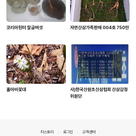
코리아헌터 말굽버섯
자연산삼가족판매 004호 750만
홀아비꽃대
사)한국산원초산삼협회 산삼감정
위원단
의안내
티스토리
로그인
고객센터