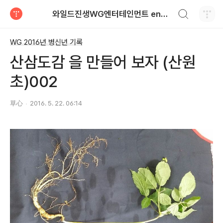
검색하기
와일드진생WG엔터테인먼트 entertainment
티스토리
WG 2016년 병신년 기록
산삼도감 을 만들어 보자 (산원
초)002
草心
2016. 5. 22. 06:14