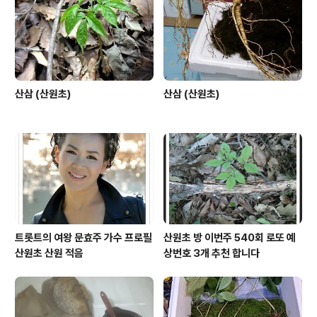
산삼 (산원초)
산삼 (산원초)
트롯트의 여왕 문효주 가수 프로필
산원초 방 이번주 540회 로또 예
산원초 산원 적음
상번호 3개 추천 합니다