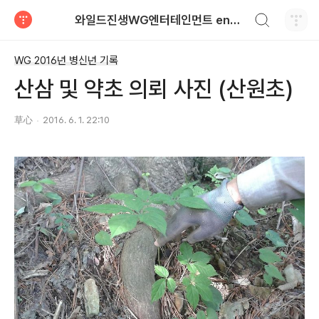
검색하기
와일드진생WG엔터테인먼트 entertainment
티스토리
WG 2016년 병신년 기록
산삼 및 약초 의뢰 사진 (산원초)
草心
2016. 6. 1. 22:10