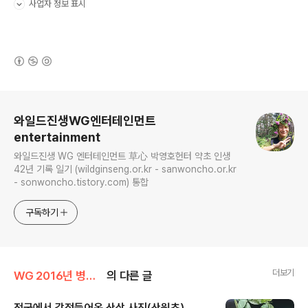
사업자 정보 표시
펼치기/접기
(새창열림)
로그 정보
와일드진생WG엔터테인먼트
entertainment
와일드진생 WG 엔터테인먼트 草心 박영호헌터 약초 인생
42년 기록 일기 (wildginseng.or.kr - sanwoncho.or.kr
- sonwoncho.tistory.com) 통합
구독하기
더보기
WG 2016년 병신년 기록
의 다른 글
전국에서 감정들어온 산삼 사진(산원초)