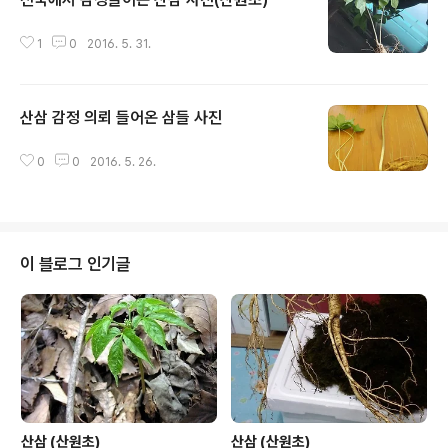
글 내용
1
0
2016. 5. 31.
산삼 감정 의뢰 들어온 삼들 사진
글 내용
0
0
2016. 5. 26.
이 블로그 인기글
산삼 (산원초)
산삼 (산원초)