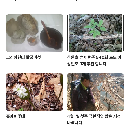
코리아헌터 말굽버섯
산원초 방 이번주 540회 로또 예
상번호 3개 추천 합니다
홀아비꽃대
4월1일 첫주 극한직업 많은 시청
바랍니다.