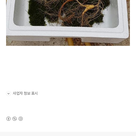
사업자 정보 표시
펼치기/접기
(새창열림)
로그 정보