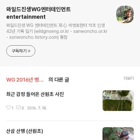
와일드진생WG엔터테인먼트
entertainment
와일드진생 WG 엔터테인먼트 草心 박영호헌터 약초 인생
42년 기록 일기 (wildginseng.or.kr - sanwoncho.or.kr
- sonwoncho.tistory.com) 통합
구독하기
더보기
WG 2016년 병신년 기록
의 다른 글
최근 감정 들어온 산원초 사진
글 내용
1
0
2016. 7. 18.
산삼 산행 (산원초)
글 내용