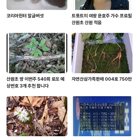
코리아헌터 말굽버섯
트롯트의 여왕 문효주 가수 프로필
산원초 산원 적음
산원초 방 이번주 540회 로또 예
자연산삼가족판매 004호 750만
상번호 3개 추천 합니다