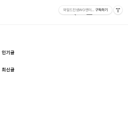
와일드진생WG엔터테인먼트 entertainmen
구독하기
검
메
색
뉴
추
인기글
가
정
최신글
보