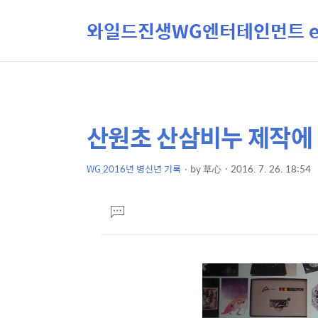
와일드진생WG엔터테인먼트 ent
산원초 산삼비누 제작에 
상
본
문
세
제
WG 2016년 병신년 기록
by
草心
2016. 7. 26. 18:54
컨
본
목
텐
문
댓
츠
글
달
기