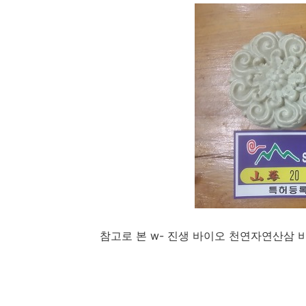
참고로 본 w- 진생 바이오 천연자연산삼 