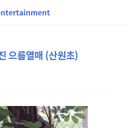
ertainment
 으름열매 (산원초)