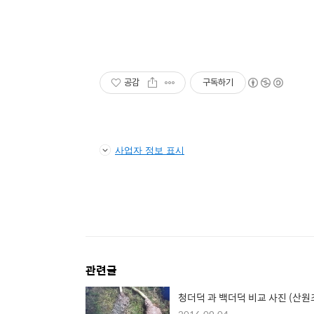
공감
구독하기
사업자 정보 표시
관련글
청더덕 과 백더덕 비교 사진 (산원