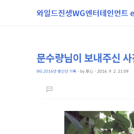
와일드진생WG엔터테인먼트 ent
문수량님이 보내주신 사진
상
본
문
세
제
WG 2016년 병신년 기록
by
草心
2016. 9. 2. 21:09
컨
본
목
텐
문
댓
츠
글
달
기