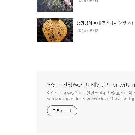
2016.09.04
청명님이 보내 주신사진 (산원초)
2016.09.02
와일드진생WG엔터테인먼트 entertain
와일드진생 WG 엔터테인먼트 草心 박영호헌터 약초 인생 4
sanwoncho.or.kr - sonwoncho.tistory.com) 
구독하기