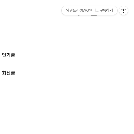
와일드진생WG엔터테인먼트 entertainmen
구독하기
검
메
색
뉴
추
인기글
가
정
최신글
보