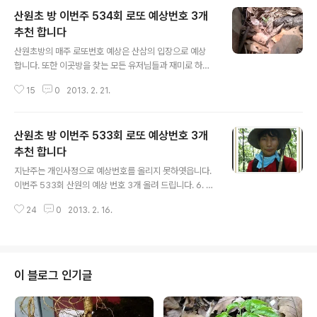
산원초 방 이번주 534회 로또 예상번호 3개
추천 합니다
글 내용
산원초방의 매주 로또번호 예상은 산삼의 입장으로 예상
합니다. 또한 이곳방을 찾는 모든 유저님들과 재미로 하는
것이니 참고만 하시기 바랍니다. 산삼으로 알아 보는 이번
15
0
2013. 2. 21.
주 로또예상번호 입니다.. 산삼의 가장 기본인 고패삼의 1
지 3행심의 ~~~3번 추천 1지 삼구심의 13엽 ~~~ 13번
추천 1지 각구심 9행심~~~ 9번 추천 이번주 534회 추천
산원초 방 이번주 533회 로또 예상번호 3개
번호 3번 9번 13번 이렇게 3개를 추천 합니다. 즐거운 주
말 되세요. 산원배상 이번주 당첨 번호 입니다. 당첨번호는
추천 합니다
글 내용
10,24,26,29,37,38 +32 이번주는 모두 꽝 입니다 하 하
지난주는 개인사정으로 예상번호를 올리지 못하엿읍니다.
하 다음주를 기대 하면서,,,
이번주 533회 산원의 예상 번호 3개 올려 드립니다. 6. 1
1. 12 좋은 결과 잇으시길 바라옵나이다. 산원 배상 결과보
24
0
2013. 2. 16.
고 입니다, ㅠㅠㅠㅠ 이번주는 꽝이네요. 9 14 15 17 31 3
3 보너스 23
이 블로그 인기글