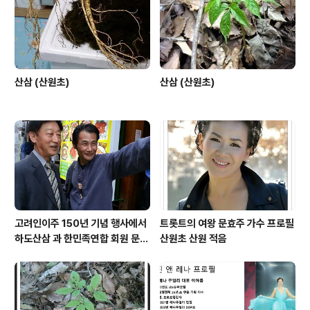
산삼 (산원초)
산삼 (산원초)
고려인이주 150년 기념 행사에서
트롯트의 여왕 문효주 가수 프로필
하도산삼 과 한민족연합 회원 문효
산원초 산원 적음
주 가수 와 함께