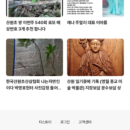
산원초 방 이번주 540회 로또 예
레나 주얼리 대표 이아름
상번호 3개 추천 합니다
한국산원초산삼협회 나는자연인
산원 일기중에 기록 (영월 종교 미
이다 박영호헌터 사진감정 들어운
술 박물관) 지장보살 문수보살 상
산삼
의안내
티스토리
로그인
고객센터