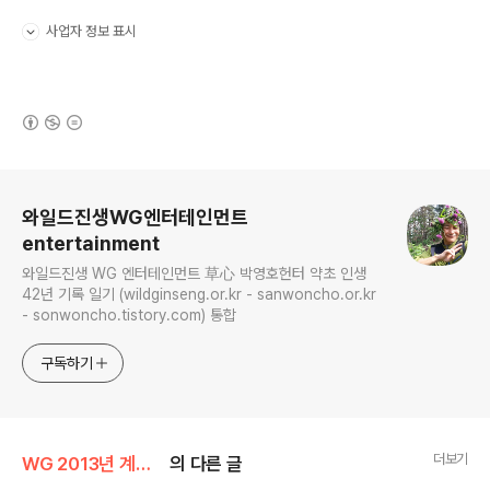
사업자 정보 표시
펼치기/접기
(새창열림)
로그 정보
와일드진생WG엔터테인먼트
entertainment
와일드진생 WG 엔터테인먼트 草心 박영호헌터 약초 인생
42년 기록 일기 (wildginseng.or.kr - sanwoncho.or.kr
- sonwoncho.tistory.com) 통합
구독하기
더보기
WG 2013년 계사년 기록
의 다른 글