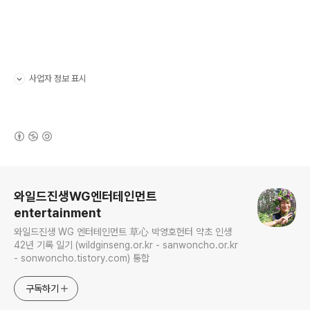
사업자 정보 표시
펼치기/접기
(새창열림)
로그 정보
와일드진생WG엔터테인먼트
entertainment
와일드진생 WG 엔터테인먼트 草心 박영호헌터 약초 인생
42년 기록 일기 (wildginseng.or.kr - sanwoncho.or.kr
- sonwoncho.tistory.com) 통합
구독하기