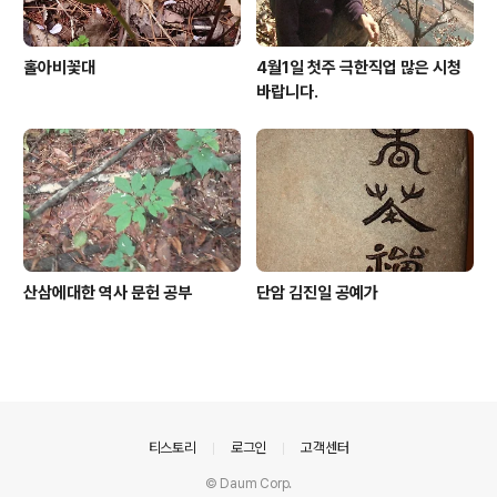
홀아비꽃대
4월1일 첫주 극한직업 많은 시청
바랍니다.
산삼에대한 역사 문헌 공부
단암 김진일 공예가
의안내
티스토리
로그인
고객센터
© Daum Corp.