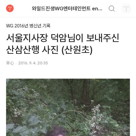
검색하기
와일드진생WG엔터테인먼트 entertainment
티스토리
WG 2016년 병신년 기록
서울지사장 덕암님이 보내주신
산삼산행 사진 (산원초)
草心
2016. 9. 4. 20:35