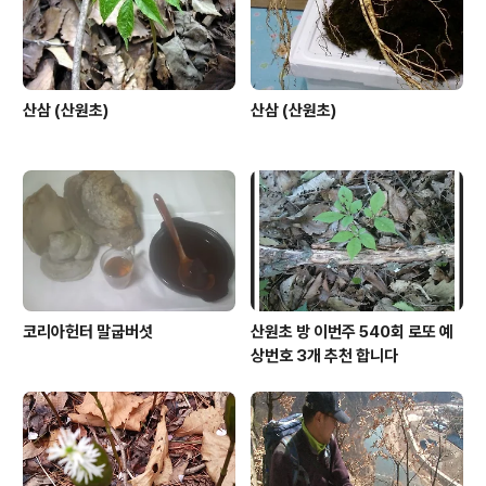
산삼 (산원초)
산삼 (산원초)
코리아헌터 말굽버섯
산원초 방 이번주 540회 로또 예
상번호 3개 추천 합니다