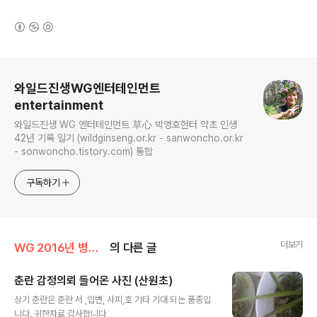
(새창열림)
로그 정보
와일드진생WG엔터테인먼트
entertainment
와일드진생 WG 엔터테인먼트 草心 박영호헌터 약초 인생
42년 기록 일기 (wildginseng.or.kr - sanwoncho.or.kr
- sonwoncho.tistory.com) 통합
구독하기
더보기
WG 2016년 병신년 기록
의 다른 글
춘란 감정의뢰 들어온 사진 (산원초)
글 내용
상기 춘란은 춘란 서 ,입변, 사피,호 기타 기대 되는 품종입
니다. 귀한자료 감사합니다