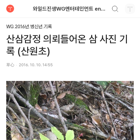
검색하기
와일드진생WG엔터테인먼트 entertainment
티스토리
WG 2016년 병신년 기록
산삼감정 의뢰들어온 삼 사진 기
록 (산원초)
草心
2016. 10. 10. 14:55