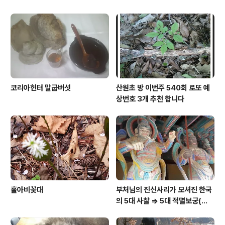
코리아헌터 말굽버섯
산원초 방 이번주 540회 로또 예
상번호 3개 추천 합니다
홀아비꽃대
부처님의 진신사리가 모셔진 한국
의 5대 사찰 => 5대 적멸보궁(寂
滅寶宮)