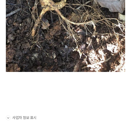
사업자 정보 표시
펼치기/접기