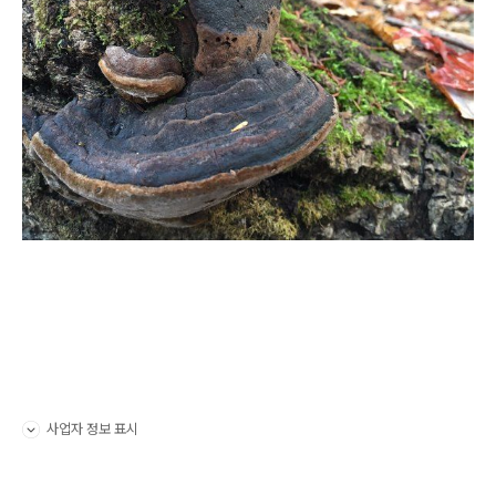
사업자 정보 표시
펼치기/접기