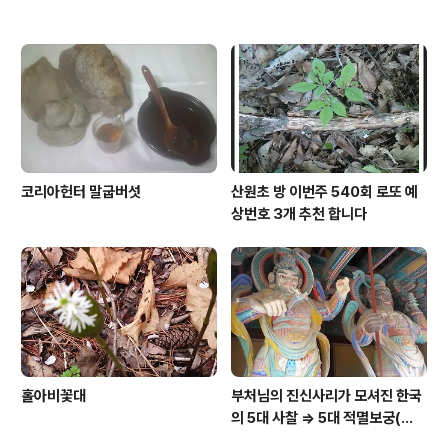
코리아헌터 말굽버섯
산원초 방 이번주 540회 로또 예
상번호 3개 추천 합니다
홀아비꽃대
부처님의 진신사리가 모셔진 한국
의 5대 사찰 => 5대 적멸보궁(寂
滅寶宮)