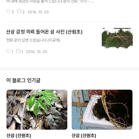
에 대해 궁금한 사항을 풀어 드립니다 문의 전화 : 010 - 7
652 - 3933
3
2
2016. 10. 20.
산삼 감정 의뢰 들어온 삼 사진 (산원초)
글 내용
전화 문의 답변 드렸습니다 (비공개)
1
1
2016. 10. 20.
이 블로그 인기글
산삼 (산원초)
산삼 (산원초)