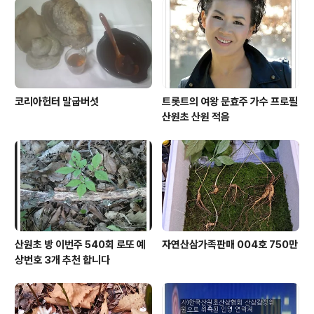
코리아헌터 말굽버섯
트롯트의 여왕 문효주 가수 프로필
산원초 산원 적음
산원초 방 이번주 540회 로또 예
자연산삼가족판매 004호 750만
상번호 3개 추천 합니다