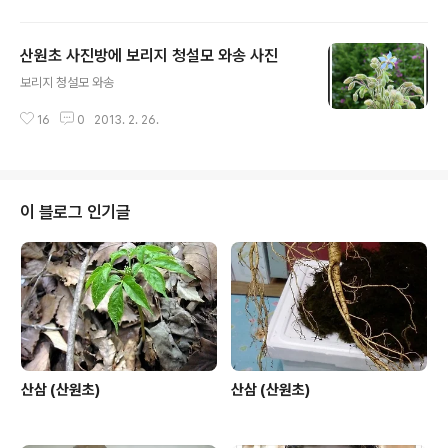
만 우리나라 처음 8비트 대우컴퓨터로 게임하던 시절이 생
각 나는군요. 요즘 신세대 유저님들께서는 이 대우컴퓨터
산원초 사진방에 보리지 청설모 와송 사진
아이큐 1000 을 아신다면 저 또래가 아닐까 생각 됩니다
글 내용
세월이 지나 산원이 이렇게 아직두 인터넷을 하고 잇으니
보리지 청설모 와송
말입니다, 하 하 하 ~~~ 그란데 요즘 들어 와서 티스토리
를 하면서, 굼궁한것이 많아서리... 검색창에 키워드를 이것
16
0
2013. 2. 26.
저것 검색 하여 보앗읍니다. 물론 요즘 젊은 세대들이야 머
그냥 쉽게 넘어갈수 잇지만... 오늘 본인이 공부 중인 것들
적어 봅니다. 배워서 남주는것 ..
이 블로그 인기글
산삼 (산원초)
산삼 (산원초)