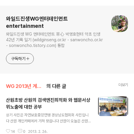
로그 정보
와일드진생WG엔터테인먼트
entertainment
와일드진생 WG 엔터테인먼트 草心 박영호헌터 약초 인생
42년 기록 일기 (wildginseng.or.kr - sanwoncho.or.kr
- sonwoncho.tistory.com) 통합
구독하기
더보기
WG 2013년 계사년 기록
의 다른 글
산원초방 산원의 검색엔진최적화 와 웹문서상
위노출에 대한 공부
글 내용
상기 사진은 자연보호중앙연맹 경상남도협회회 사진입니
다 산원 개인카페에서 가져 왓읍니다 산원이 오늘은 산원
초방 웹문서에 대한 공부를 하고 자 합니다. 완전 초자는 아
14
0
2013. 2. 26.
니지만 본인이 처음 컴퓨터 배운것은 몇해전인지는 모르지