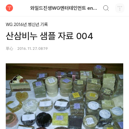
검색하기
와일드진생WG엔터테인먼트 entertainment
티스토리
WG 2016년 병신년 기록
산삼비누 샘플 자료 004
草心
2016. 11. 27. 08:19