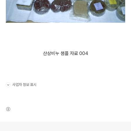
산삼비누 샘플 자료 004
사업자 정보 표시
펼치기/접기
(새창열림)
로그 정보