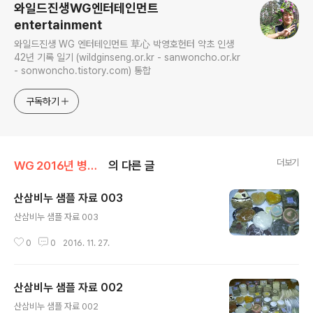
와일드진생WG엔터테인먼트
entertainment
와일드진생 WG 엔터테인먼트 草心 박영호헌터 약초 인생
42년 기록 일기 (wildginseng.or.kr - sanwoncho.or.kr
- sonwoncho.tistory.com) 통합
구독하기
더보기
WG 2016년 병신년 기록
의 다른 글
산삼비누 샘플 자료 003
글 내용
산삼비누 샘플 자료 003
0
0
2016. 11. 27.
산삼비누 샘플 자료 002
글 내용
산삼비누 샘플 자료 002