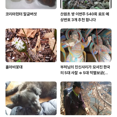
코리아헌터 말굽버섯
산원초 방 이번주 540회 로또 예
상번호 3개 추천 합니다
홀아비꽃대
부처님의 진신사리가 모셔진 한국
의 5대 사찰 => 5대 적멸보궁(寂
滅寶宮)