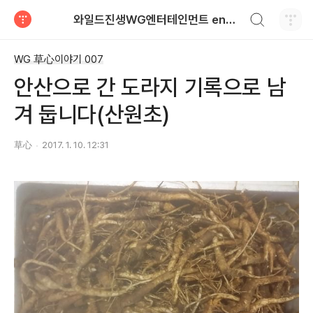
검색하기
와일드진생WG엔터테인먼트 entertainment
티스토리
WG 草心이야기 007
안산으로 간 도라지 기록으로 남
겨 둡니다(산원초)
草心
2017. 1. 10. 12:31