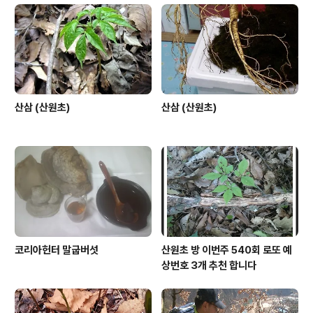
산삼 (산원초)
산삼 (산원초)
코리아헌터 말굽버섯
산원초 방 이번주 540회 로또 예
상번호 3개 추천 합니다