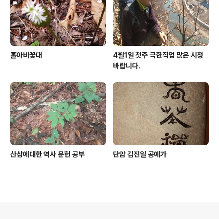
홀아비꽃대
4월1일 첫주 극한직업 많은 시청
바랍니다.
산삼에대한 역사 문헌 공부
단암 김진일 공예가
의안내