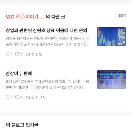
더보기
WG 草心이야기 007
의 다른 글
창업과 관련된 산원초 상표 이용에 대한 문의
글 내용
창업을 생각하시는 분들께 생약판매, 약초판매,가공건강식
품에 대한 상표 이용에 대한 (산원초) 문의 전화 010 765
2 3933
1
0
2017. 1. 3.
산삼비누 판매
글 내용
2016년 12월 중순 부터 산원초만의 특화비누 산삼비누를
판매 할 예정입니다 많은 관심 갖어 주세요 감사합니다.
1
0
2016. 11. 23.
이 블로그 인기글