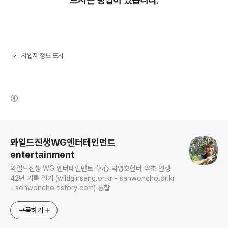
드시는 방법이 있습니다.
사업자 정보 표시
펼치기/접기
(새창열림)
로그 정보
와일드진생WG엔터테인먼트
entertainment
와일드진생 WG 엔터테인먼트 草心 박영호헌터 약초 인생
42년 기록 일기 (wildginseng.or.kr - sanwoncho.or.kr
- sonwoncho.tistory.com) 통합
구독하기