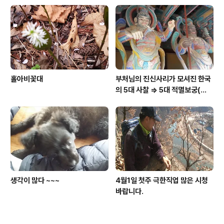
홀아비꽃대
부처님의 진신사리가 모셔진 한국
의 5대 사찰 => 5대 적멸보궁(寂
滅寶宮)
생각이 많다 ~~~
4월1일 첫주 극한직업 많은 시청
바랍니다.