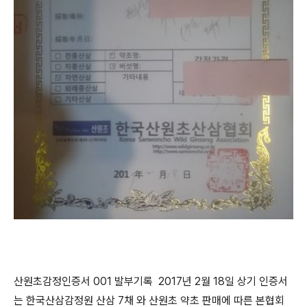
산원초감정인증서 001 발부기록 2017년 2월 18일 상기 인증서
는 한국산삼감정원 산삼 7채 와 산원초 약초 판매에 따른 본협회