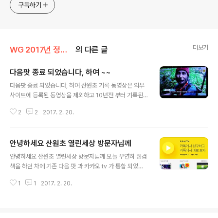
구독하기
더보기
WG 2017년 정유년 기록
의 다른 글
다음팟 종료 되었습니다, 하여 ~~
글 내용
다음팟 종료 되었습니다, 하여 산원초 기록 동영상은 외부
사이트에 등록된 동영상을 제외하고 10년전 부터 기록된
모든 동영상은 2017년 2월 말일부로 카카오tv에서 열람
2
2
2017. 2. 20.
가능 합니다. http://tv.kakao.com/channel/268452
4/cliplink/301411934?metaObjectType=Channe
l 바로가기 카카오TVtv.kakao.com/
안녕하세요 산원초 열린세상 방문자님께
글 내용
안녕하세요 산원초 열린세상 방문자님께 오늘 우연히 웹검
색을 하던 차에 기존 다음 팟 과 카카오 tv 가 통합 되었다
는 알림을 보고 본인과 관계된 241개의 다음 팟 동영상을
1
1
2017. 2. 20.
카카오 tv 로 이양 신청을 하였습니다. 이양 소요시간이 5
일 이 경과 된 후에 열람 가능 하다고 합니다 산원초 와 관
련된 모든 동영상은 아마도 25일 이후에 볼수 있을듯 합니
다 이첨 참고 하시어요 기존 동영상을 열람 해 주시는 여러