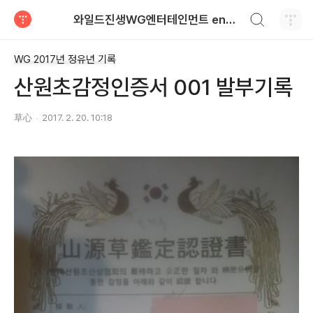
검색하기
와일드진생WG엔터테인먼트 entertainment
티스토리
WG 2017년 정유년 기록
산원초감정인증서 001 발부기록
草心
2017. 2. 20. 10:18