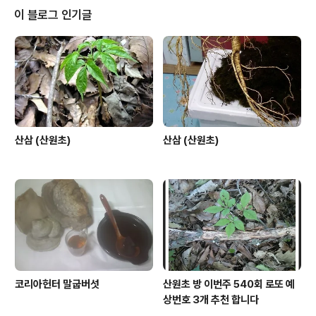
지인님들과 회원님들께 알려 드립니다 새로운 보금자리로
이 블로그 인기글
가는 산원초 기존 동영상 241개에 대한 부분은 이곳 티스
토리 게시글에 기록으로 남겨 둡니다. 감사합니다. 2017
년 2월 20일
산삼 (산원초)
산삼 (산원초)
코리아헌터 말굽버섯
산원초 방 이번주 540회 로또 예
상번호 3개 추천 합니다