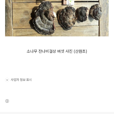
소나무 잔나비걸상 버섯 사진 (산원초)
사업자 정보 표시
펼치기/접기
(새창열림)
로그 정보