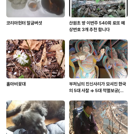
코리아헌터 말굽버섯
산원초 방 이번주 540회 로또 예
상번호 3개 추천 합니다
홀아비꽃대
부처님의 진신사리가 모셔진 한국
의 5대 사찰 => 5대 적멸보궁(寂
滅寶宮)