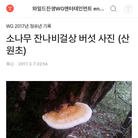
검색하기
와일드진생WG엔터테인먼트 entertainment
티스토리
WG 2017년 정유년 기록
소나무 잔나비걸상 버섯 사진 (산
원초)
草心
2017. 3. 7. 02:56