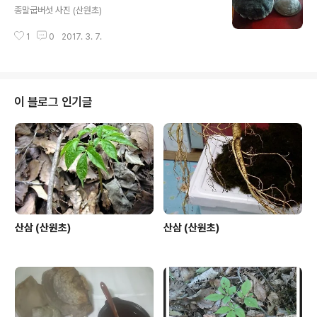
종말굽버섯 사진 (산원초)
1
0
2017. 3. 7.
이 블로그 인기글
산삼 (산원초)
산삼 (산원초)