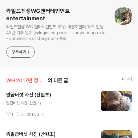
와일드진생WG엔터테인먼트
entertainment
와일드진생 WG 엔터테인먼트 草心 박영호헌터 약초 인생
42년 기록 일기 (wildginseng.or.kr - sanwoncho.or.kr
- sonwoncho.tistory.com) 통합
구독하기
더보기
WG 2017년 정유년 기록
의 다른 글
말굽버섯 사진 (산원초)
글 내용
말굽버섯 사진 (산원초)
1
0
2017. 3. 7.
종말굽버섯 사진 (산원초)
글 내용