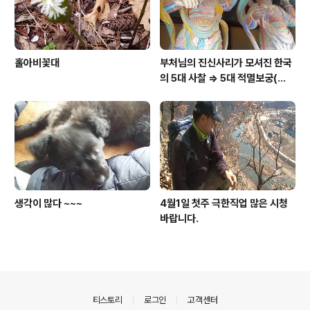
홀아비꽃대
부처님의 진신사리가 모셔진 한국
의 5대 사찰 => 5대 적멸보궁(寂
滅寶宮)
생각이 많다 ~~~
4월1일 첫주 극한직업 많은 시청
바랍니다.
의안내
티스토리
로그인
고객센터