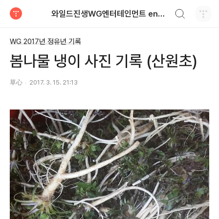
검색하기
와일드진생WG엔터테인먼트 entertainment
티스토리
WG 2017년 정유년 기록
봄나물 냉이 사진 기록 (산원초)
草心
2017. 3. 15. 21:13