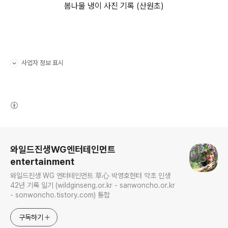
봄나물 냉이 사진 기록 (산원초)
사업자 정보 표시
펼치기/접기
(새창열림)
로그 정보
와일드진생WG엔터테인먼트
entertainment
와일드진생 WG 엔터테인먼트 草心 박영호헌터 약초 인생
42년 기록 일기 (wildginseng.or.kr - sanwoncho.or.kr
- sonwoncho.tistory.com) 통합
구독하기