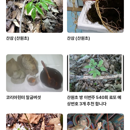
산삼 (산원초)
산삼 (산원초)
코리아헌터 말굽버섯
산원초 방 이번주 540회 로또 예
상번호 3개 추천 합니다