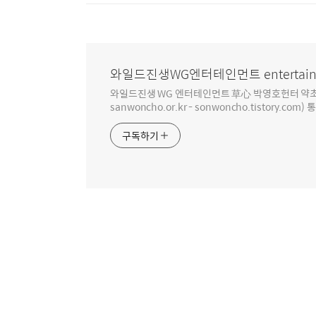
와일드진생WG엔터테인먼트 entertain
와일드진생 WG 엔터테인먼트 草心 박영호헌터 약초 인생 4
sanwoncho.or.kr - sonwoncho.tistory.com) 
구독하기