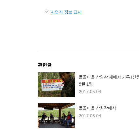
사업자 정보 표시
관련글
들골마을 산양삼 재배지 기록 (산
5월 1일
2017.05.04
들골마을 산원각에서
2017.05.04