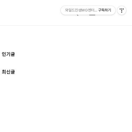
와일드진생WG엔터테인먼트 entertainmen
구독하기
검
메
색
뉴
추
인기글
가
정
최신글
보