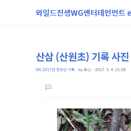
와일드진생WG엔터테인먼트 ent
산삼 (산원초) 기록 사진
상
본
문
세
제
WG 2017년 정유년 기록
by
草心
2017. 5. 4. 21:28
컨
본
목
텐
문
댓
츠
글
달
기