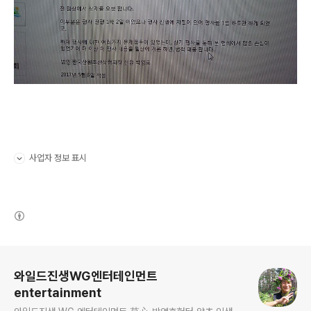
사업자 정보 표시
펼치기/접기
(새창열림)
로그 정보
와일드진생WG엔터테인먼트
entertainment