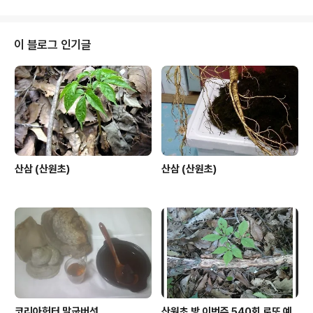
이 블로그 인기글
산삼 (산원초)
산삼 (산원초)
코리아헌터 말굽버섯
산원초 방 이번주 540회 로또 예