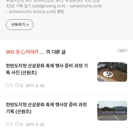
와일드진생 WG 엔터테인먼트 草心 박영호헌터 약초 인생
42년 기록 일기 (wildginseng.or.kr - sanwoncho.or.kr
- sonwoncho.tistory.com) 통합
구독하기
더보기
WG 草心이야기 004
의 다른 글
한반도지형 산삼문화 축제 행사 준비 과정 기
록 사진 (산원초)
글 내용
1
0
2017. 4. 26.
한반도지형 산삼문화 축제 행사장 준비 과정
기록 (산원초)
글 내용
1
0
2017. 4. 26.