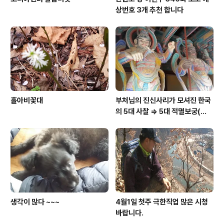
상번호 3개 추천 합니다
홀아비꽃대
부처님의 진신사리가 모셔진 한국
의 5대 사찰 => 5대 적멸보궁(寂
滅寶宮)
생각이 많다 ~~~
4월1일 첫주 극한직업 많은 시청
바랍니다.