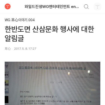
검색하기
와일드진생WG엔터테인먼트 entertainment
티스토리
WG 草心이야기 004
한반도면 산삼문화 행사에 대한
알림글
草心
2017. 5. 8. 17:27