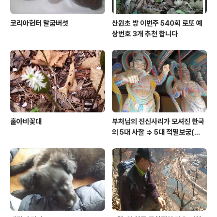
코리아헌터 말굽버섯
산원초 방 이번주 540회 로또 예
상번호 3개 추천 합니다
홀아비꽃대
부처님의 진신사리가 모셔진 한국
의 5대 사찰 => 5대 적멸보궁(寂
滅寶宮)