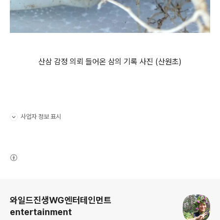
산삼 감정 의뢰 들어온 삼의 기록 사진 (산원초)
사업자 정보 표시
펼치기/접기
(새창열림)
로그 정보
와일드진생WG엔터테인먼트
entertainment