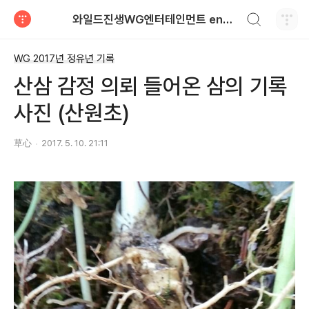
검색하기
와일드진생WG엔터테인먼트 entertainment
티스토리
WG 2017년 정유년 기록
산삼 감정 의뢰 들어온 삼의 기록
사진 (산원초)
草心
2017. 5. 10. 21:11