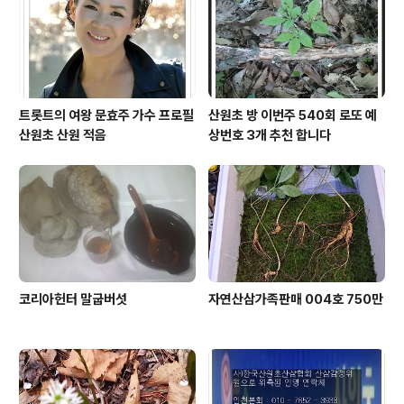
트롯트의 여왕 문효주 가수 프로필
산원초 방 이번주 540회 로또 예
산원초 산원 적음
상번호 3개 추천 합니다
코리아헌터 말굽버섯
자연산삼가족판매 004호 750만