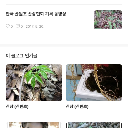
한국 산원초 산삼협회 기록 동영상
글 내용
0
0
2017. 5. 20.
이 블로그 인기글
산삼 (산원초)
산삼 (산원초)