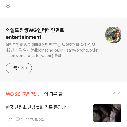
(새창열림)
로그 정보
와일드진생WG엔터테인먼트
entertainment
와일드진생 WG 엔터테인먼트 草心 박영호헌터 약초 인생
42년 기록 일기 (wildginseng.or.kr - sanwoncho.or.kr
- sonwoncho.tistory.com) 통합
구독하기
더보기
WG 2017년 정유년 기록
의 다른 글
한국 산원초 산삼협회 기록 동영상
글 내용
0
0
2017. 5. 20.