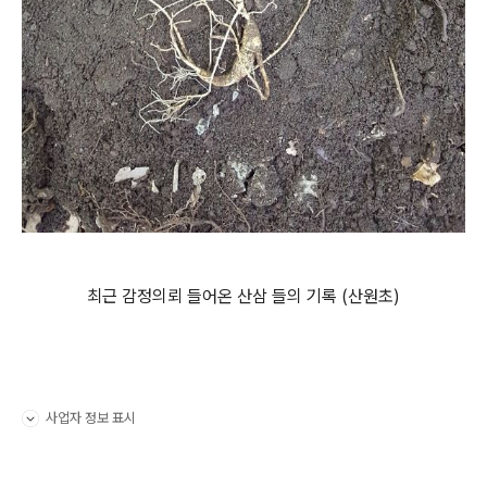
최근 감정의뢰 들어온 산삼 들의 기록 (산원초)
사업자 정보 표시
펼치기/접기