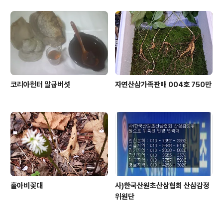
코리아헌터 말굽버섯
자연산삼가족판매 004호 750만
홀아비꽃대
사)한국산원초산삼협회 산삼감정
위원단