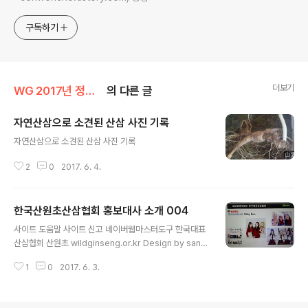
구독하기
더보기
WG 2017년 정유년 기록
의 다른 글
자연산삼으로 소견된 산삼 사진 기록
글 내용
자연산삼으로 소견된 산삼 사진 기록
2
0
2017. 6. 4.
한국산원초산삼협회 홍보대사 소개 004
글 내용
사이트 도움말 사이트 신고 네이버웹마스터도구 한국대표
산삼협회 산원초 wildginseng.or.kr Design by sanw
oncho 상표등록 제 40-1178749호 한국대표산삼협회
1
0
2017. 6. 3.
산원초 Since1983 KOREA REPRESENTA... 한국대표
산삼협회 산원초 firstwildginseng.modoo.at 산삼과
상황버섯,약초판매,산삼및버섯감정