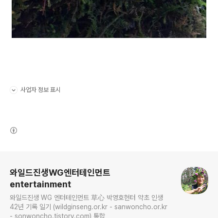
사업자 정보 표시
펼치기/접기
(새창열림)
로그 정보
와일드진생WG엔터테인먼트
entertainment
와일드진생 WG 엔터테인먼트 草心 박영호헌터 약초 인생
42년 기록 일기 (wildginseng.or.kr - sanwoncho.or.kr
- sonwoncho.tistory.com) 통합