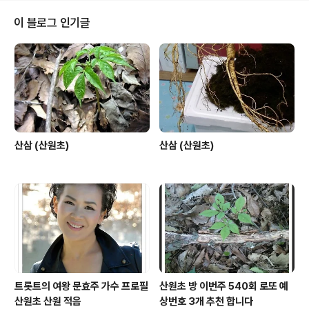
이 블로그 인기글
산삼 (산원초)
산삼 (산원초)
트롯트의 여왕 문효주 가수 프로필
산원초 방 이번주 540회 로또 예
산원초 산원 적음
상번호 3개 추천 합니다