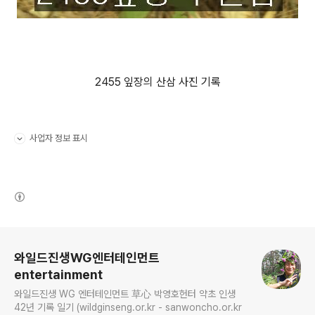
2455 잎장의 산삼 사진 기록
사업자 정보 표시
펼치기/접기
(새창열림)
로그 정보
와일드진생WG엔터테인먼트
entertainment
와일드진생 WG 엔터테인먼트 草心 박영호헌터 약초 인생
42년 기록 일기 (wildginseng.or.kr - sanwoncho.or.kr