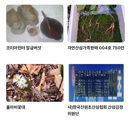
코리아헌터 말굽버섯
자연산삼가족판매 004호 750만
홀아비꽃대
사)한국산원초산삼협회 산삼감정
위원단