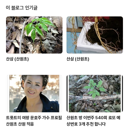
이 블로그 인기글
산삼 (산원초)
산삼 (산원초)
트롯트의 여왕 문효주 가수 프로필
산원초 방 이번주 540회 로또 예
산원초 산원 적음
상번호 3개 추천 합니다