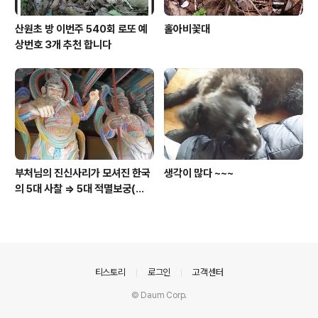
산원초 방 이번주 540회 로또 예
홀아비꽃대
상번호 3개 추천 합니다
부처님의 진신사리가 모셔진 한국
생각이 많다 ~~~
의 5대 사찰 => 5대 적멸보궁(寂
滅寶宮)
의안내
티스토리
로그인
고객센터
© Daum Corp.