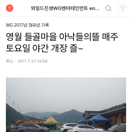
검색하기
와일드진생WG엔터테인먼트 entertainment
티스토리
WG 2017년 정유년 기록
영월 들골마을 아낙들의뜰 매주
토요일 야간 개장 즐~
草心
2017. 7. 27. 02:58