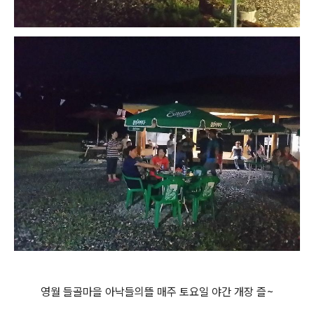
영월 들골마을 아낙들의뜰 매주 토요일 야간 개장 즐~