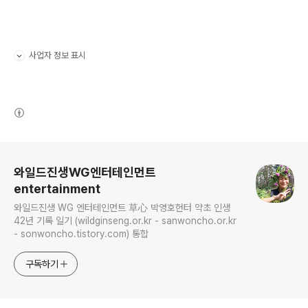
사업자 정보 표시
펼치기/접기
(새창열림)
로그 정보
와일드진생WG엔터테인먼트
entertainment
와일드진생 WG 엔터테인먼트 草心 박영호헌터 약초 인생
42년 기록 일기 (wildginseng.or.kr - sanwoncho.or.kr
- sonwoncho.tistory.com) 통합
구독하기