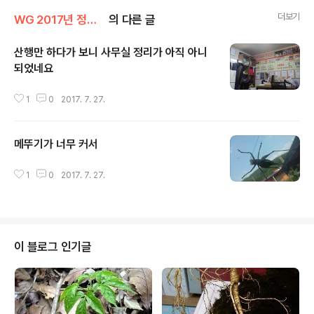
더보기
WG 2017년 정유년 기록
의 다른 글
산행만 하다가 보니 사무실 정리가 아직 아니
되었네요
글 내용
1
0
2017. 7. 27.
메뚜기가 너무 커서
글 내용
1
0
2017. 7. 27.
이 블로그 인기글