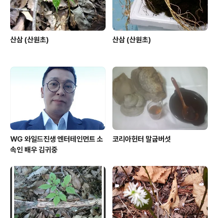
산삼 (산원초)
산삼 (산원초)
WG 와일드진생 엔터테인먼트 소
코리아헌터 말굽버섯
속인 배우 김귀중