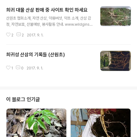
희귀 대물 산삼 판매 중 사이트 확인 하세요
글 내용
산원초 협회소개, 자연 산삼, 약용버섯, 약초 소개, 산삼 감
정, 자연보호, 산불예방, 봉사활동 안내. www.wildginse
ng.or.kr/
2
2
2017. 9. 1.
희귀성 산삼의 기록들 (산원초)
글 내용
1
0
2017. 9. 1.
이 블로그 인기글