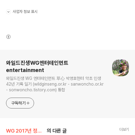
사업자 정보 표시
펼치기/접기
(새창열림)
로그 정보
와일드진생WG엔터테인먼트
entertainment
와일드진생 WG 엔터테인먼트 草心 박영호헌터 약초 인생
42년 기록 일기 (wildginseng.or.kr - sanwoncho.or.kr
- sonwoncho.tistory.com) 통합
구독하기
더보기
WG 2017년 정유년 기록
의 다른 글