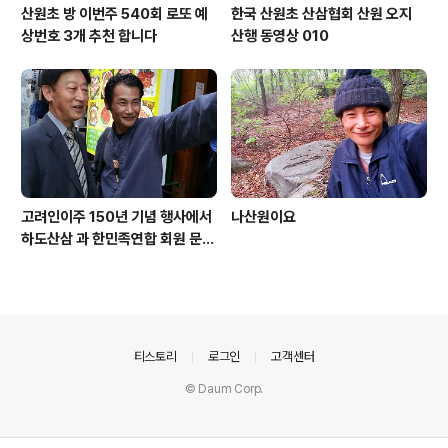
산원초 방 이번주 540회 로또 예
한국 산원초 산삼협회 산원 오지
상번호 3개 추천 합니다
산행 동영상 010
고려인이주 150년 기념 행사에서
나산원이요
하도산삼 과 한민족연합 회원 문효
주 가수 와 함께
의안내
티스토리
로그인
고객센터
© Daum Corp.