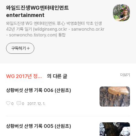
와일드진생WG엔터테인먼트
entertainment
와일드진생 WG 엔터테인먼트 草心 박영호헌터 약초 인생
42년 기록 일기 (wildginseng.or.kr - sanwoncho.or.kr
- sonwoncho.tistory.com) 통합
구독하기
더보기
WG 2017년 정유년 기록
의 다른 글
상황버섯 산행 기록 006 (산원초)
글 내용
0
0
2017. 12. 1.
상황버섯 산행 기록 005 (산원초)
글 내용