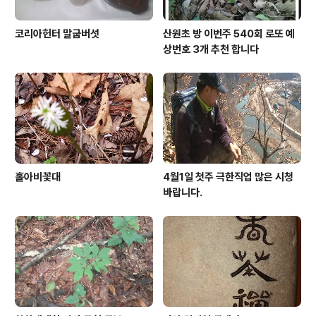
코리아헌터 말굽버섯
산원초 방 이번주 540회 로또 예
상번호 3개 추천 합니다
홀아비꽃대
4월1일 첫주 극한직업 많은 시청
바랍니다.