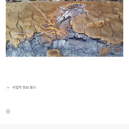
사업자 정보 표시
펼치기/접기
(새창열림)
로그 정보