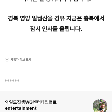
경북 영양 일월산을 경유 지금은 충북에서
잠시 인사를 올립니다.
사업자 정보 표시
펼치기/접기
(새창열림)
로그 정보
와일드진생WG엔터테인먼트
entertainment