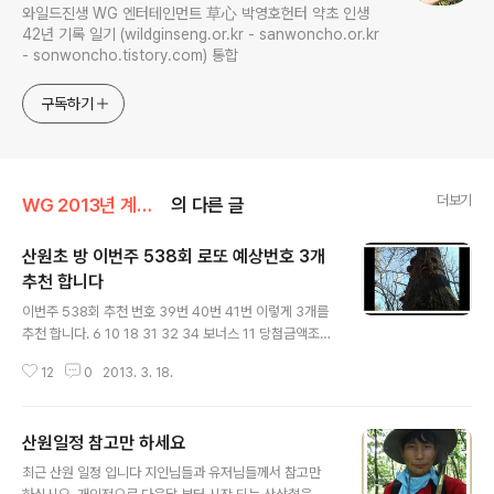
와일드진생 WG 엔터테인먼트 草心 박영호헌터 약초 인생
42년 기록 일기 (wildginseng.or.kr - sanwoncho.or.kr
- sonwoncho.tistory.com) 통합
구독하기
더보기
WG 2013년 계사년 기록
의 다른 글
산원초 방 이번주 538회 로또 예상번호 3개
추천 합니다
글 내용
이번주 538회 추천 번호 39번 40번 41번 이렇게 3개를
추천 합니다. 6 10 18 31 32 34 보너스 11 당첨금액조회
산원초방의 로또번호는 재미로 보는 것이오니 즐거운 시간
12
0
2013. 3. 18.
되세요. 2013년 3월 18일 산원적음
산원일정 참고만 하세요
글 내용
최근 산원 일정 입니다 지인님들과 유저님들께서 참고만