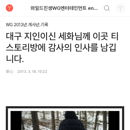
검색하기
와일드진생WG엔터테인먼트 entertainment
티스토리
WG 2013년 계사년 기록
대구 지인이신 세화님께 이곳 티
스토리방에 감사의 인사를 남깁
니다.
草心
2013. 3. 18. 15:22