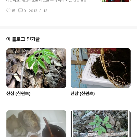
하십시요. 개인적으로 다음달 부터 시작 되는 산삼철을 준
비 하면서 좀 거기시 바쁘네요 당분간 동에번쩍 서에번쩍
15
0
2013. 3. 13.
해야 할듯 합니다,ㅠㅠㅠ ,^^ 2013년 3월 13일 수요일 경
남 거창 선약 2013년 3월 14일 목요일 대구 지인님 선약
2013년 3월 15일 금요일 충북 제천 지인님 선약 2013년
3월 16일 토요일 서울 지인님 선약 2013년 3월 17일 일
요일 인천 지인님 선약 2013년 3월 18일 월요일 충남 서
이 블로그 인기글
산 지인님 선약 2013년 3월 19일 화요일 충남 서산 지인
님 선약 2013년 3월 20일 수요일 미정
산삼 (산원초)
산삼 (산원초)