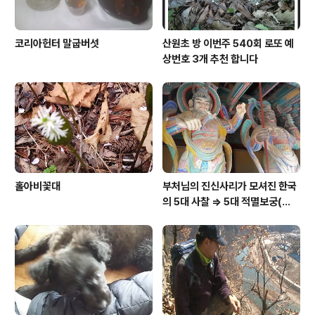
코리아헌터 말굽버섯
산원초 방 이번주 540회 로또 예
상번호 3개 추천 합니다
홀아비꽃대
부처님의 진신사리가 모셔진 한국
의 5대 사찰 => 5대 적멸보궁(寂
滅寶宮)